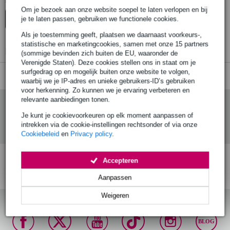
Er zijn geen producten gevonden.
Om je bezoek aan onze website soepel te laten verlopen en bij
je te laten passen, gebruiken we functionele cookies.
Top-10
Advies
Als je toestemming geeft, plaatsen we daarnaast voorkeurs-,
statistische en marketingcookies, samen met onze 15 partners
Er zijn geen producten gevonden.
(sommige bevinden zich buiten de EU, waaronder de
Verenigde Staten). Deze cookies stellen ons in staat om je
surfgedrag op en mogelijk buiten onze website te volgen,
waarbij we je IP-adres en unieke gebruikers-ID’s gebruiken
voor herkenning. Zo kunnen we je ervaring verbeteren en
relevante aanbiedingen tonen.
Je kunt je cookievoorkeuren op elk moment aanpassen of
intrekken via de cookie-instellingen rechtsonder of via onze
Cookiebeleid
en
Privacy policy
.
Accepteren
Gratis verzending vanaf
Voor 23:00 besteld,
30 dagen 'niet goed
€ 99,-
morgen in huis (mits
geld terug' garantie!
Aanpassen
op voorraad)
Weigeren
BLOG