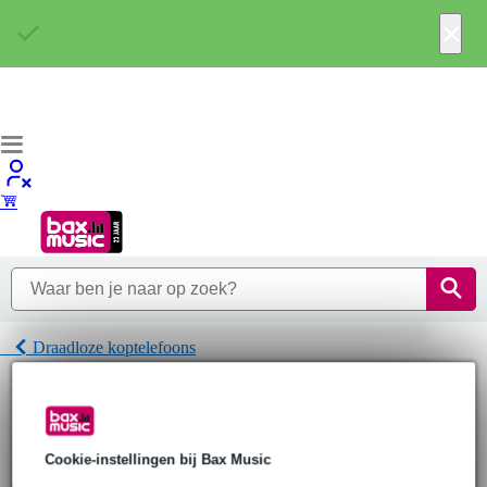
×
Draadloze koptelefoons
Home
Hoofdtelefoons
Draadloze koptelefoons
Denon HiFi Draadloze koptelefoons
Cookie-instellingen bij Bax Music