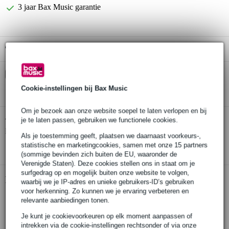
3 jaar Bax Music garantie
Gratis ophalen in de winkel
Kies nu voor 2 jaar extra Bax Music garantie en meer
voordelen
Cookie-instellingen bij Bax Music
€ 6,75 eenmalig
Om je bezoek aan onze website soepel te laten verlopen en bij
NUX C-5RC draadloos gitaarsysteem
je te laten passen, gebruiken we functionele cookies.
Twijfel je of de
bij je
past? Doe de check.
Als je toestemming geeft, plaatsen we daarnaast voorkeurs-,
Start de check
statistische en marketingcookies, samen met onze 15 partners
(sommige bevinden zich buiten de EU, waaronder de
Verenigde Staten). Deze cookies stellen ons in staat om je
surfgedrag op en mogelijk buiten onze website te volgen,
Productinformatie
waarbij we je IP-adres en unieke gebruikers-ID’s gebruiken
voor herkenning. Zo kunnen we je ervaring verbeteren en
NUX C-5RC
relevante aanbiedingen tonen.
draadloos gitaarsysteem
Je kunt je cookievoorkeuren op elk moment aanpassen of
frequentieband: 5.8 GHz (geen vergunning nodig)
intrekken via de cookie-instellingen rechtsonder of via onze