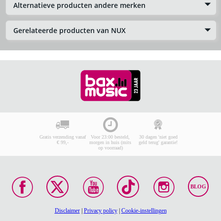
Alternatieve producten andere merken
Gerelateerde producten van NUX
Gratis verzending vanaf
Voor 23:00 besteld,
30 dagen 'niet goed
€ 99,-
morgen in huis (mits
geld terug' garantie!
op voorraad)
BLOG
Disclaimer
|
Privacy policy
|
Cookie-instellingen