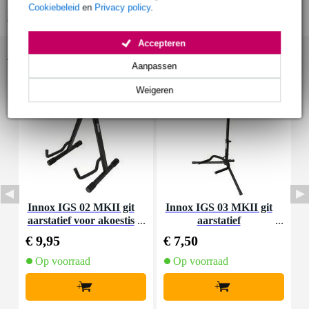
Cookiebeleid
en
Privacy policy
.
Bekijk alle productspecificaties
Accepteren
Accessoires (26)
Aanpassen
Weigeren
Innox IGS 02 MKII git
Innox IGS 03 MKII git
D
aarstatief voor akoestis
aarstatief
a
che gitaar
€ 9,95
€ 7,50
€
Op voorraad
Op voorraad
+
+