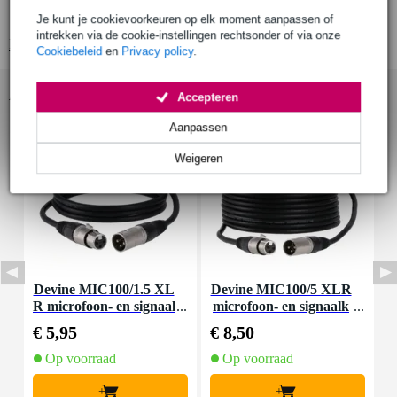
micro-USB Y-kabel inclusief
Je kunt je cookievoorkeuren op elk moment aanpassen of
intrekken via de cookie-instellingen rechtsonder of via onze
Bekijk alle productspecificaties
Cookiebeleid
en
Privacy policy
.
Accessoires (38)
Accepteren
Aanpassen
Weigeren
Devine MIC100/1.5 XL
Devine MIC100/5 XLR
E
R microfoon- en signaal
microfoon- en signaalk
r
kabel 1.5 meter
abel 5 meter
n
€ 5,95
€ 8,50
€
Op voorraad
Op voorraad
+
+