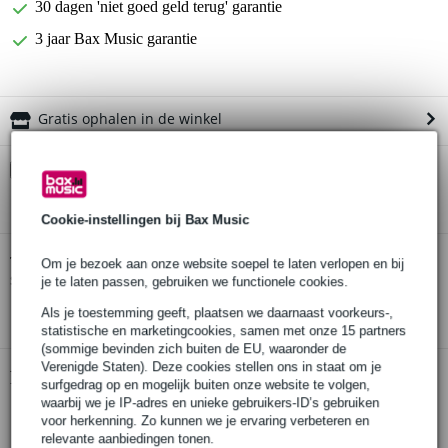
30 dagen 'niet goed geld terug' garantie
3 jaar Bax Music garantie
Gratis ophalen in de winkel
Kies nu voor 2 jaar extra Bax Music garantie en meer
voordelen
€ 5,75 eenmalig
Cookie-instellingen bij Bax Music
NUX B-5RC 2,4 GHz draadloos gitaar
Twijfel je of de
Om je bezoek aan onze website soepel te laten verlopen en bij
systeem met power case
bij je past? Doe de check.
je te laten passen, gebruiken we functionele cookies.
Start de check
Als je toestemming geeft, plaatsen we daarnaast voorkeurs-,
statistische en marketingcookies, samen met onze 15 partners
(sommige bevinden zich buiten de EU, waaronder de
Verenigde Staten). Deze cookies stellen ons in staat om je
Productinformatie
surfgedrag op en mogelijk buiten onze website te volgen,
waarbij we je IP-adres en unieke gebruikers-ID’s gebruiken
draadloos gitaarsysteem
voor herkenning. Zo kunnen we je ervaring verbeteren en
set van zender en ontvanger
relevante aanbiedingen tonen.