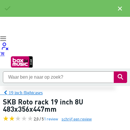
×
19 inch flightcases
SKB Roto rack 19 inch 8U
483x356x447mm
2,0 / 5
1 review
schrijf een review