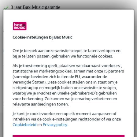
3 jaar Bax Music garantie
Gratis ophalen in de winkel
Cookie-instellingen bij Bax Music
Om je bezoek aan onze website soepel te laten verlopen en
%
Huur dit product
bij je te laten passen, gebruiken we functionele cookies.
Als je toestemming geeft, plaatsen we daarnaast voorkeurs-,
Productinformatie
Huur dit product al vanaf 26 euro per maand
statistische en marketingcookies, samen met onze 15 partners
Huur meerdere producten tegelijk: min. € 300,- en max.
(sommige bevinden zich buiten de EU, waaronder de
rack case
€ 2.500,-
Verenigde Staten). Deze cookies stellen ons in staat om je
Gratis
hoogte: 8 units
thuisbezorgd of op te halen in de winkel
surfgedrag op en mogelijk buiten onze website te volgen,
Al na 4 maanden maandelijks opzegbaar
waarbij we je IP-adres en unieke gebruikers-ID’s gebruiken
uiterst stevige constructie
De mogelijkheid om je product(en) met korting te kopen
voor herkenning. Zo kunnen we je ervaring verbeteren en
Bekijk alle productspecificaties
relevante aanbiedingen tonen.
Snelle vervanging door Bax Music bij een defect
Je kunt je cookievoorkeuren op elk moment aanpassen of
intrekken via de cookie-instellingen rechtsonder of via onze
Accessoires (28)
Huur dit product
Cookiebeleid
en
Privacy policy
.