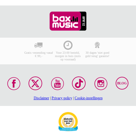
Gratis verzending vanaf
Voor 23:00 besteld,
30 dagen 'niet goed
€ 99,-
morgen in huis (mits
geld terug' garantie!
op voorraad)
BLOG
Disclaimer
|
Privacy policy
|
Cookie-instellingen