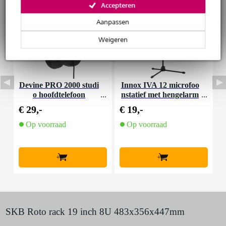
Accepteren
Aanpassen
Weigeren
Devine PRO 2000 studi
Innox IVA 12 microfoo
I
o hoofdtelefoon
nstatief met hengelarm
n
€ 29,-
€ 19,-
€
Op voorraad
Op voorraad
+
+
SKB Roto rack 19 inch 8U 483x356x447mm