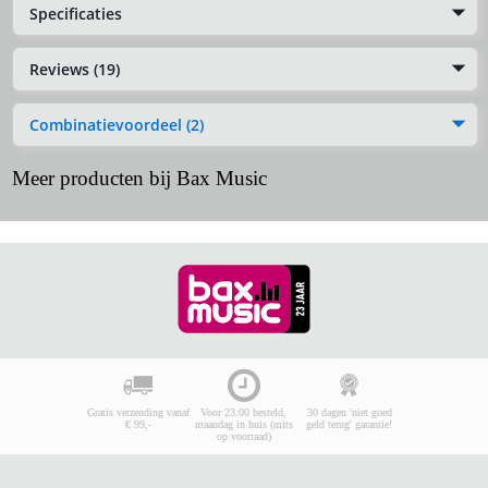
Specificaties
Reviews (19)
Combinatievoordeel (2)
Meer producten bij Bax Music
Gratis verzending vanaf
Voor 23:00 besteld,
30 dagen 'niet goed
€ 99,-
maandag in huis (mits
geld terug' garantie!
op voorraad)