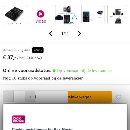
Video
1
/
11
Adviesprijs
€ 49,-
-24%
€ 37,-
(incl. 21% btw)
Online voorraadstatus:
Op voorraad bij de leverancier
Nog 10 stuks op voorraad bij de leverancier
In winkelwagen
Bestel voor 23:00 = over circa 3 werkdagen in huis
30 dagen 'niet goed geld terug' garantie
Cookie-instellingen bij Bax Music