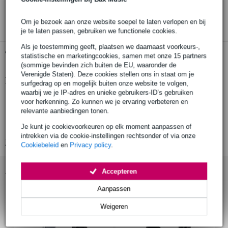
3 jaar Bax Music garantie
Om je bezoek aan onze website soepel te laten verlopen en bij
je te laten passen, gebruiken we functionele cookies.
Als je toestemming geeft, plaatsen we daarnaast voorkeurs-,
Gratis ophalen in de winkel
statistische en marketingcookies, samen met onze 15 partners
(sommige bevinden zich buiten de EU, waaronder de
Verenigde Staten). Deze cookies stellen ons in staat om je
Productinformatie
surfgedrag op en mogelijk buiten onze website te volgen,
waarbij we je IP-adres en unieke gebruikers-ID’s gebruiken
tweekanaals mobiele DJ-mixer
voor herkenning. Zo kunnen we je ervaring verbeteren en
relevante aanbiedingen tonen.
geen batterijen of stroomadapter benodigd
ideaal voor het mixen van portable audiobronnen
Je kunt je cookievoorkeuren op elk moment aanpassen of
intrekken via de cookie-instellingen rechtsonder of via onze
Bekijk alle productspecificaties
Cookiebeleid
en
Privacy policy
.
Accessoires (4)
Accepteren
Aanpassen
Weigeren