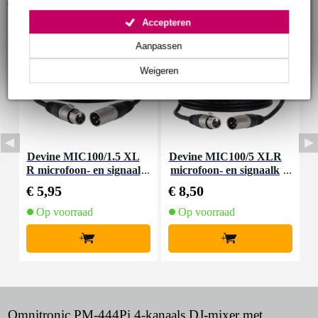
Accessoires (9)
Accepteren
Aanpassen
Weigeren
Devine MIC100/1.5 XL
Devine MIC100/5 XLR
D
R microfoon- en signaal
microfoon- en signaalk
kabel 1.5 meter
abel 5 meter
€ 5,95
€ 8,50
€
Op voorraad
Op voorraad
+
+
Omnitronic PM-444Pi 4-kanaals DJ-mixer met