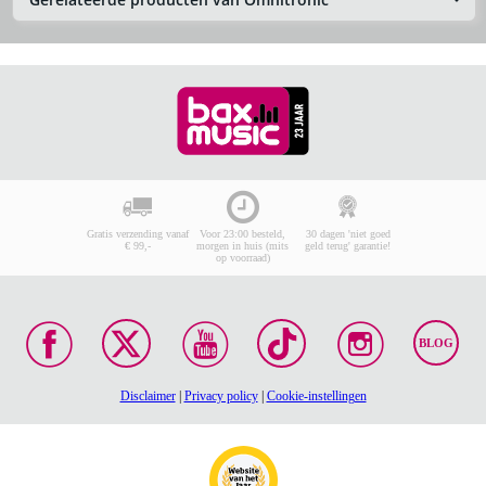
Gratis verzending vanaf
Voor 23:00 besteld,
30 dagen 'niet goed
€ 99,-
morgen in huis (mits
geld terug' garantie!
op voorraad)
BLOG
Disclaimer
|
Privacy policy
|
Cookie-instellingen