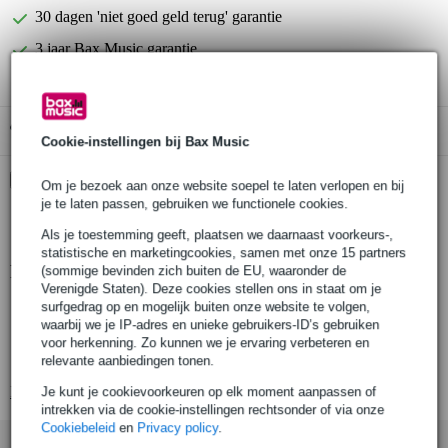
30 dagen 'niet goed geld terug' garantie
3 jaar Bax Music garantie
Gratis ophalen in de winkel
Cookie-instellingen bij Bax Music
Kies nu voor 2 jaar extra Bax Music garantie en meer
Om je bezoek aan onze website soepel te laten verlopen en bij
voordelen
je te laten passen, gebruiken we functionele cookies.
€ 9,75 eenmalig
Als je toestemming geeft, plaatsen we daarnaast voorkeurs-,
statistische en marketingcookies, samen met onze 15 partners
Productinformatie
(sommige bevinden zich buiten de EU, waaronder de
Verenigde Staten). Deze cookies stellen ons in staat om je
surfgedrag op en mogelijk buiten onze website te volgen,
voeding: 100-240 V AC, 50/60 Hz
waarbij we je IP-adres en unieke gebruikers-ID’s gebruiken
stroomverbruik: 35 W
voor herkenning. Zo kunnen we je ervaring verbeteren en
frequentiebereik: 20 Hz - 20 kHz
relevante aanbiedingen tonen.
Bekijk alle productspecificaties
Je kunt je cookievoorkeuren op elk moment aanpassen of
intrekken via de cookie-instellingen rechtsonder of via onze
Cookiebeleid
en
Privacy policy
.