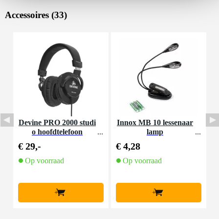
Accessoires (33)
Devine PRO 2000 studi
Innox MB 10 lessenaar
D
o hoofdtelefoon
lamp
€ 29,-
€ 4,28
€
Op voorraad
Op voorraad
+
+