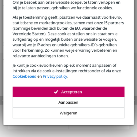
De mogelijkheid om je product(en) met korting te kopen
Om je bezoek aan onze website soepel te laten verlopen en
Snelle vervanging door Bax Music bij een defect
Productinformatie
bij je te laten passen, gebruiken we functionele cookies.
Als je toestemming geeft, plaatsen we daarnaast voorkeurs-,
Fazley DP-320
statistische en marketingcookies, samen met onze 15 partners
Huur dit product
digitale piano
(sommige bevinden zich buiten de EU, waaronder de
Verenigde Staten). Deze cookies stellen ons in staat om je
makkelijk te bedienen
surfgedrag op en mogelijk buiten onze website te volgen,
Bekijk alle productspecificaties
waarbij we je IP-adres en unieke gebruikers-ID’s gebruiken
voor herkenning. Zo kunnen we je ervaring verbeteren en
relevante aanbiedingen tonen.
Bekijk ook eens (3)
Je kunt je cookievoorkeuren op elk moment aanpassen of
intrekken via de cookie-instellingen rechtsonder of via onze
Cookiebeleid
en
Privacy policy
.
Accepteren
Aanpassen
Weigeren