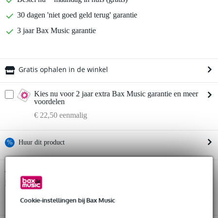
30 dagen 'niet goed geld terug' garantie
3 jaar Bax Music garantie
Gratis ophalen in de winkel
Kies nu voor 2 jaar extra Bax Music garantie en meer
voordelen
€ 22,50 eenmalig
%
Huur dit product
Huur dit product al vanaf 32 euro per maand
Fazley DP-320-BK digitale piano zwart
Twijfel je of de
bij je
Huur meerdere producten tegelijk: min. € 300,- en max.
past? Doe de check.
€ 2.500,-
Start de check
Gratis
thuisbezorgd of op te halen in de winkel
Cookie-instellingen bij Bax Music
Al na 4 maanden maandelijks opzegbaar