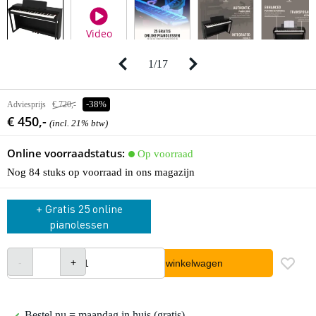
Video
1
/
17
Adviesprijs
€ 720,-
-38%
€ 450,-
(incl. 21% btw)
Online voorraadstatus:
Op voorraad
Nog 84 stuks op voorraad in ons magazijn
+ Gratis 25 online
pianolessen
In winkelwagen
Bestel nu = maandag in huis (gratis)