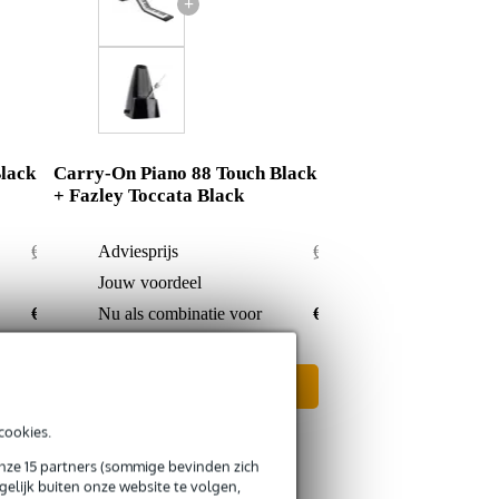
+
lack
Carry-On Piano 88 Touch Black
+ Fazley Toccata Black
€ 216,-
Adviesprijs
€ 209,-
€ 5,-
Jouw voordeel
€ 3,-
€ 211,-
Nu als combinatie voor
€ 206,-
In mijn winkelwagen
cookies.
onze 15 partners (sommige bevinden zich
elijk buiten onze website te volgen,