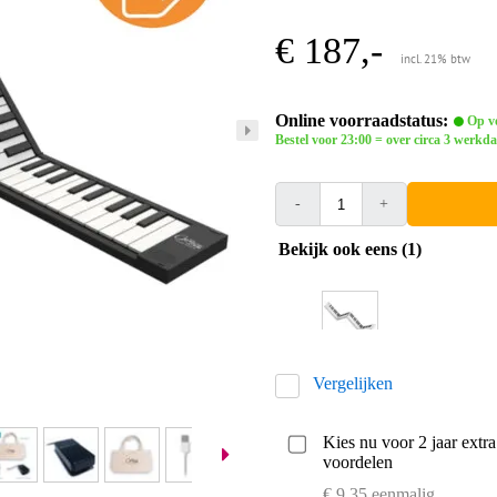
€ 187,-
incl. 21% btw
Online voorraadstatus:
Op vo
Bestel voor 23:00 = over circa 3 werkda
-
+
Bekijk ook eens (1)
Vergelijken
Kies nu voor 2 jaar extr
voordelen
€ 9,35 eenmalig