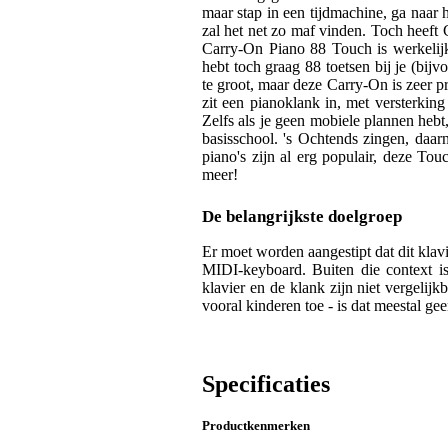
maar stap in een tijdmachine, ga naar
zal het net zo maf vinden. Toch heeft
Carry-On Piano 88 Touch is werkelijk
hebt toch graag 88 toetsen bij je (bij
te groot, maar deze Carry-On is zeer pri
zit een pianoklank in, met versterking 
Zelfs als je geen mobiele plannen hebt
basisschool. 's Ochtends zingen, daa
piano's zijn al erg populair, deze To
meer!
De belangrijkste doelgroep
Er moet worden aangestipt dat dit klavi
MIDI-keyboard. Buiten die context is
klavier en de klank zijn niet vergelijk
vooral kinderen toe - is dat meestal ge
Specificaties
Productkenmerken