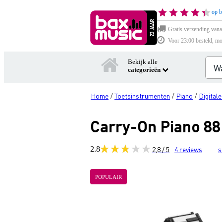
op b
Gratis verzending vana
Voor 23:00 besteld, mo
Bekijk alle
categorieën
Home
Toetsinstrumenten
Piano
Digitale
/
/
/
Carry-On Piano 88
2.8
2,8 / 5
4
reviews
s
POPULAIR