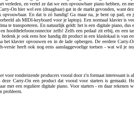
 het verleden, en vertel ze dat we een opvouwbare piano hebben, en me
 Carry-On hier wel een (draagbaar) gat in de markt gevonden, want dez
 opvouwbaar. En dat is zó handig! Ga maar na, je bent op pad, en j
voorbeeld als MIDI-keyboard voor je laptop). Een normaal klavier is vee
ma te transporteren. En natuurlijk geldt: het is een digitale piano, dus e
en hoofdtelefoonconnector zelfs! Zelfs een pedaal zit erbij, en een tas
, bedenk je ook eens hoe handig dit product in een klaslokaal is van ee
rna het klavier opvouwen en in de lade opbergen. De eerdere Carry-O
uch-versie heeft ook nog eens aanslaggevoelige toetsen - wat wil je no
er voor rondreizende producers vooral door z'n formaat interessant is al
 deze Carry-On een product dat vooral voor starters is gemaakt. He
baar met een reguliere digitale piano. Voor starters - en daar rekenen w
en probleem.