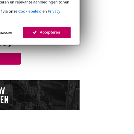
eteren en relevante aanbiedingen tonen.
of via onze
Cookiebeleid
en
Privacy
s retourneren
s CO2-neutrale verzending
Accepteren
passen
n
bij je