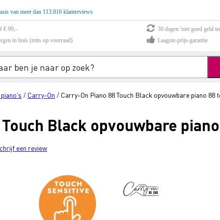
asis van meer dan 113.816 klantreviews
f € 99,-
30 dagen 'niet goed geld te
rgen in huis (mits op voorraad)
Laagste-prijs-garantie
 piano's
Carry-On
Carry-On Piano 88 Touch Black opvouwbare piano 88 
/
/
 Touch Black opvouwbare piano
chrijf een review