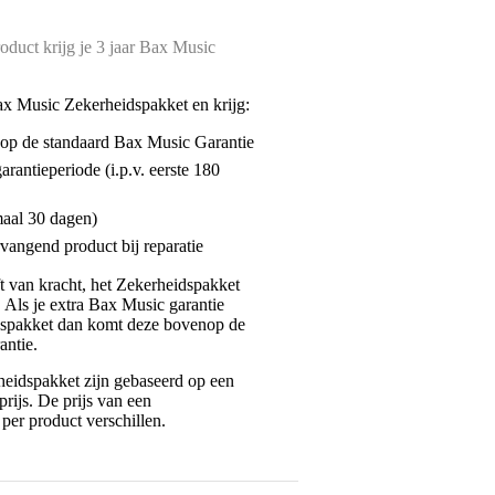
oduct krijg je 3 jaar Bax Music
ax Music Zekerheidspakket en krijg:
enop de standaard Bax Music Garantie
garantieperiode (i.p.v. eerste 180
maal 30 dagen)
vangend product bij reparatie
jft van kracht, het Zekerheidspakket
. Als je extra Bax Music garantie
dspakket dan komt deze bovenop de
antie.
eidspakket zijn gebaseerd op een
rijs. De prijs van een
per product verschillen.