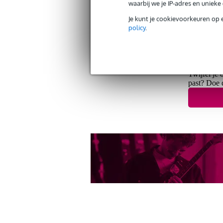
waarbij we je IP-adres en uniek
Je kunt je cookievoorkeuren op 
Gratis verzending vanaf €
policy
.
30 dagen 'niet goed geld ter
Twijfel je 
past? Doe 