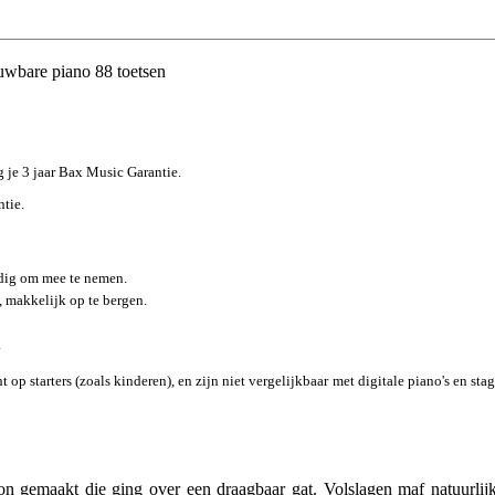
wbare piano 88 toetsen
jg je 3 jaar Bax Music Garantie.
ntie.
ndig om mee te nemen.
 makkelijk op te bergen.
.
t op starters (zoals kinderen), en zijn niet vergelijkbaar met digitale piano's en sta
on gemaakt die ging over een draagbaar gat. Volslagen maf natuurlijk