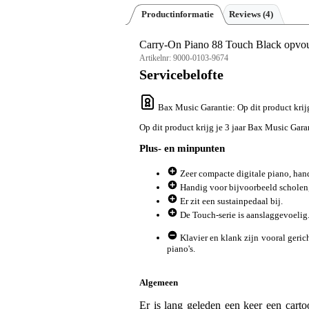
Productinformatie
Reviews
(4)
Carry-On Piano 88 Touch Black opvou
Artikelnr:
9000-0103-9674
Servicebelofte
Bax Music Garantie
: Op dit product kri
Op dit product krijg je 3 jaar Bax Music Gara
Plus- en minpunten
Zeer compacte digitale piano, ha
Handig voor bijvoorbeeld scholen,
Er zit een sustainpedaal bij.
De Touch-serie is aanslaggevoelig
Klavier en klank zijn vooral gerich
piano's.
Algemeen
Er is lang geleden een keer een carto