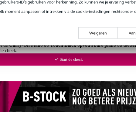
e gebruikers-ID’s gebruiken voor herkenning. Zo kunnen we je ervaring verb
elk moment aanpassen of intrekken via de cookie-instellingen rechtsonder 
 99,-
3 jaar Bax Music garantie
Grati
ug' garantie
Laagste-prijs-garantie
Grati
Weigeren
Aan
of de
Carry-On Piano 88 Touch Black opvouwbare piano 88 toetse
de check.
Start de check