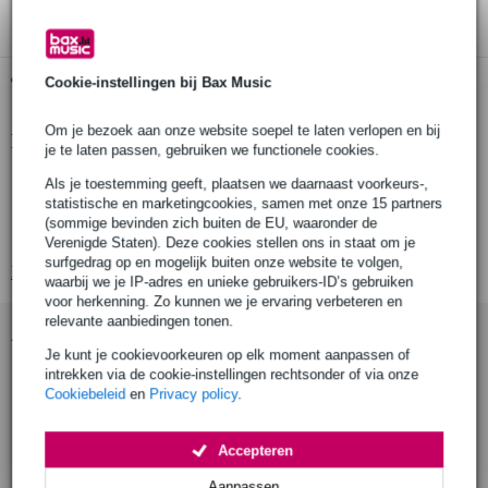
Gratis ophalen in de winkel
Cookie-instellingen bij Bax Music
Om je bezoek aan onze website soepel te laten verlopen en bij
Productinformatie
je te laten passen, gebruiken we functionele cookies.
Pearl Rock cowbell
Als je toestemming geeft, plaatsen we daarnaast voorkeurs-,
statistische en marketingcookies, samen met onze 15 partners
model: ECB-10 Elite
(sommige bevinden zich buiten de EU, waaronder de
lengte: 8 inch
Verenigde Staten). Deze cookies stellen ons in staat om je
surfgedrag op en mogelijk buiten onze website te volgen,
Bekijk alle productspecificaties
waarbij we je IP-adres en unieke gebruikers-ID’s gebruiken
voor herkenning. Zo kunnen we je ervaring verbeteren en
relevante aanbiedingen tonen.
Accessoires (11)
Je kunt je cookievoorkeuren op elk moment aanpassen of
intrekken via de cookie-instellingen rechtsonder of via onze
Cookiebeleid
en
Privacy policy
.
Accepteren
Aanpassen