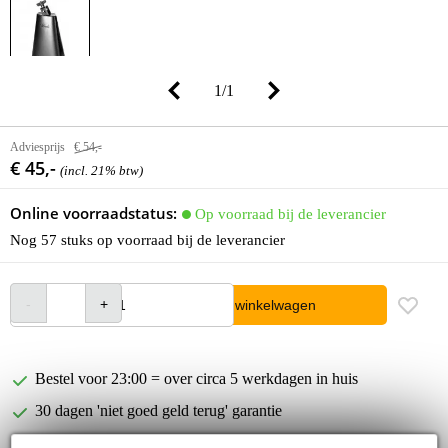
1
/
1
Adviesprijs
€ 54,-
€ 45,-
(incl. 21% btw)
Online voorraadstatus:
Op voorraad bij de leverancier
Nog 57 stuks op voorraad bij de leverancier
In winkelwagen
Bestel voor 23:00 = over circa 5 werkdagen in huis
30 dagen 'niet goed geld terug' garantie
3 jaar Bax Music garantie