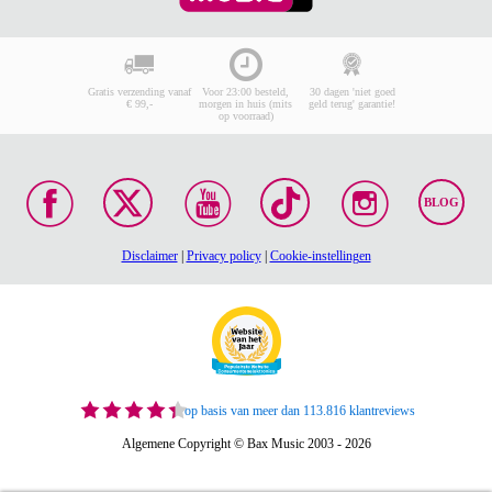
Gratis verzending vanaf
Voor 23:00 besteld,
30 dagen 'niet goed
€ 99,-
morgen in huis (mits
geld terug' garantie!
op voorraad)
BLOG
Disclaimer
|
Privacy policy
|
Cookie-instellingen
op basis van meer dan 113.816 klantreviews
Algemene Copyright © Bax Music 2003 - 2026