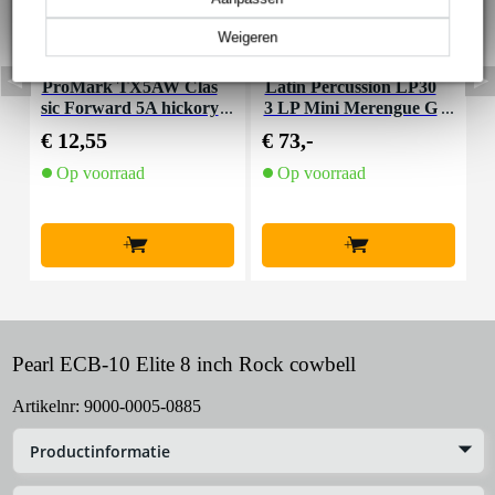
Weigeren
ProMark TX5AW Clas
Latin Percussion LP30
L
sic Forward 5A hickory
3 LP Mini Merengue G
8
drumstokken
uira met schraper
€ 12,55
€ 73,-
€
Op voorraad
Op voorraad
+
+
Pearl ECB-10 Elite 8 inch Rock cowbell
Artikelnr:
9000-0005-0885
Productinformatie