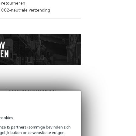
s retourneren
s CO2-neutrale verzending
ANDEREN KOCHTEN
OOK
Schrijf zelf een review
cookies.
onze 15 partners (sommige bevinden zich
Je naam
elijk buiten onze website te volgen,
Er zijn nog geen reviews voor dit product.