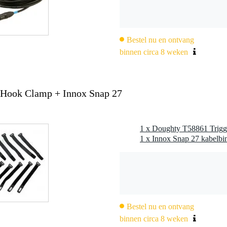
wart gepoedercoat
Bestel nu en ontvang
binnen circa 8 weken
td (uk)
 Hook Clamp + Innox Snap 27
1 x Doughty T58861 Trig
Bestel nu en ontvang
binnen circa 8 weken