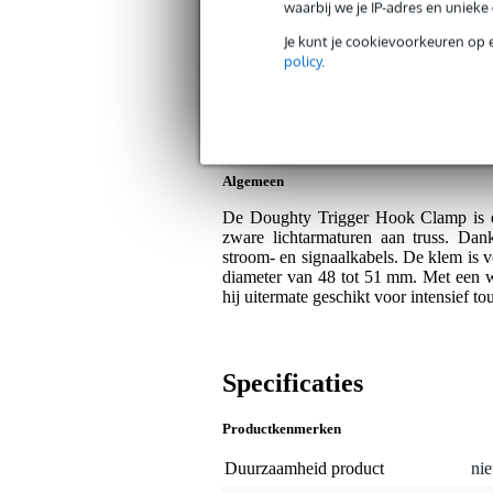
Bax Music Garantie
: Op dit product kri
waarbij we je IP-adres en uniek
Op dit product krijg je 3 jaar Bax Music Gara
Je kunt je cookievoorkeuren op 
policy
.
Plus- en minpunten
Zeer hoge draagkracht tot 200 kg.
Voorkomt beschadiging van kabel
Algemeen
De Doughty Trigger Hook Clamp is ee
zware lichtarmaturen aan truss. Da
stroom- en signaalkabels. De klem is 
diameter van 48 tot 51 mm. Met een w
hij uitermate geschikt voor intensief to
Specificaties
Productkenmerken
Duurzaamheid product
nie