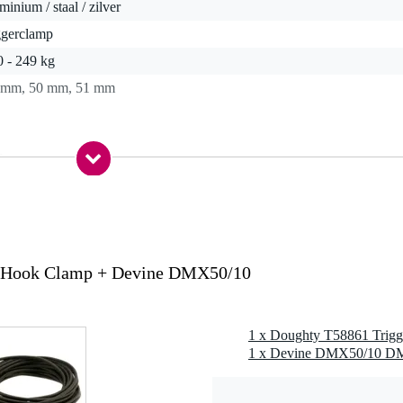
minium / staal / zilver
ggerclamp
0 - 249 kg
 mm, 50 mm, 51 mm
0 gr
0 x 6,0 x 6,0 cm
p Hook Clamp + Devine DMX50/10
vleugelmoer
 – 51 mm
1 x Doughty T58861 Trig
inium
al
.8