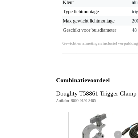
Kleur
alu
Type lichtmontage
tri
Max gewicht lichtmontage
20
Geschikt voor buisdiameter
48
Gewicht en afmetingen inclusief verpakking
Gewicht
60
(incl. verpakking)
Afmeting
10,
(incl. verpakking)
Productspecificaties
Combinatievoordeel
type product: trigger hook clamp
aantal stuks: 1
Doughty T58861 Trigger Clam
meegeleverd: m12 x 45 bout en 
Artikelnr: 9000-0150-3405
geschikt voor buisdiameter: 48
klemwijdte: 30 mm
maximale werklast (wll): 200 kg
veiligheidsfactor: 5:1
materiaal body: aw6082 t6 alum
materiaal rolpennen: roestvrij sta
+
materiaal oogbout: staal klasse 8