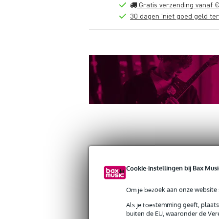
Gratis verzending vanaf €
30 dagen 'niet goed geld ter
Productinformatie
Reviews
(0)
Down
Cookie-instellingen bij Bax Musi
Doughty T58861 Trigger Clamp Hoo
Artikelnr:
9000-0150-1432
Om je bezoek aan onze website s
Servicebelofte
Als je toestemming geeft, plaat
buiten de EU, waaronder de Vere