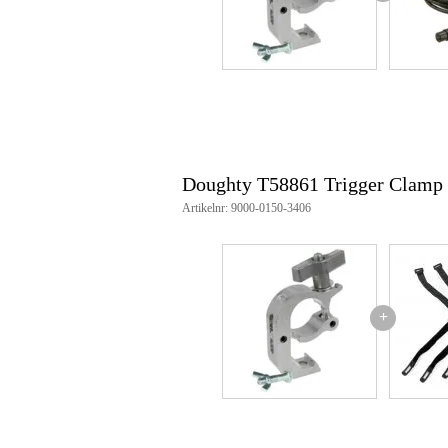
afwerking: gepolijst zilver of z
montage: handvast aantrekken
keuring: tüv goedgekeurd
gewicht: 0,58 kg
artikelnummer zilver: t58861
artikelnummer zwart: t5886101
fabrikant: doughty engineering l
Doughty T58861 Trigger Clamp
Artikelnr: 9000-0150-3406
+