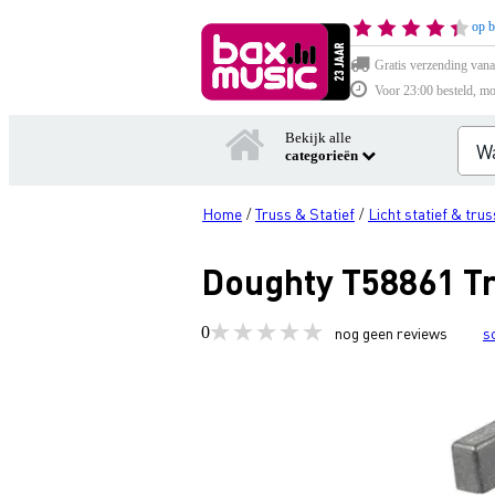
op b
Gratis verzending vana
Voor 23:00 besteld, mo
Bekijk alle
categorieën
Home
Truss & Statief
Licht statief & trus
/
/
Doughty T58861 T
0
nog geen reviews
s