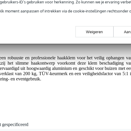
jg je 3 jaar Bax Music Garantie.
e gebruikers-ID’s gebruiken voor herkenning. Zo kunnen we je ervaring verb
ntie.
elk moment aanpassen of intrekken via de cookie-instellingen rechtsonder 
Weigeren
Aan
s.
n robuuste en professionele haakklem voor het veilig ophangen va
nkzij het slimme haakontwerp voorkomt deze klem beschadiging va
vervaardigd uit hoogwaardig aluminium en geschikt voor buizen met ee
erklast van 200 kg, TÜV-keurmerk en een veiligheidsfactor van 5:1 i
uring- en eventgebruik.
t gespecificeerd