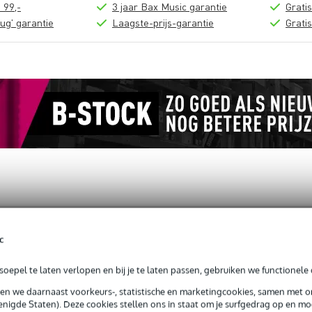
 99,-
3 jaar Bax Music garantie
Grati
ug' garantie
Laagste-prijs-garantie
Grati
loads (1)
c
k Clamp
oepel te laten verlopen en bij je te laten passen, gebruiken we functionele 
sen we daarnaast voorkeurs-, statistische en marketingcookies, samen met 
nigde Staten). Deze cookies stellen ons in staat om je surfgedrag op en mog