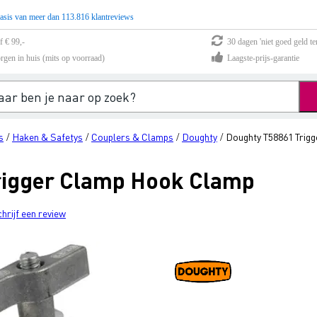
asis van meer dan 113.816 klantreviews
f € 99,-
30 dagen 'niet goed geld te
rgen in huis (mits op voorraad)
Laagste-prijs-garantie
s
Haken & Safetys
Couplers & Clamps
Doughty
Doughty T58861 Trig
/
/
/
/
rigger Clamp Hook Clamp
chrijf een review