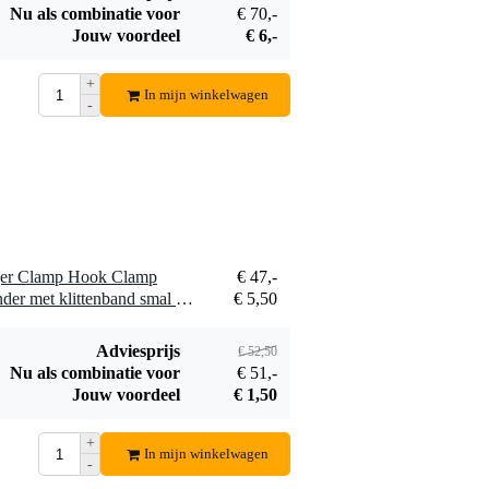
Nu als combinatie voor
€ 70,-
Ayra DMX
Jouw voordeel
€ 6,-
Terminator
€ 5,50
+
In mijn winkelwagen
Bestel mee
-
ger Clamp Hook Clamp
€ 47,-
1 x Innox Snap 27 kabelbinder met klittenband smal zwart (10 stuks)
€ 5,50
Adviesprijs
€ 52,50
Nu als combinatie voor
€ 51,-
Jouw voordeel
€ 1,50
+
In mijn winkelwagen
-