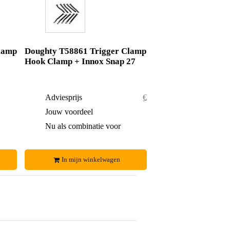
lamp
Doughty T58861 Trigger Clamp
Hook Clamp + Innox Snap 27
€ 76,-
Adviesprijs
€ 52,50
€ 6,-
Jouw voordeel
€ 1,50
€ 70,-
Nu als combinatie voor
€ 51,-
In mijn winkelwagen