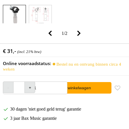
1
/
2
€ 31,-
(incl. 21% btw)
Online voorraadstatus:
Bestel nu en ontvang binnen circa 4
weken
In winkelwagen
30 dagen 'niet goed geld terug' garantie
3 jaar Bax Music garantie