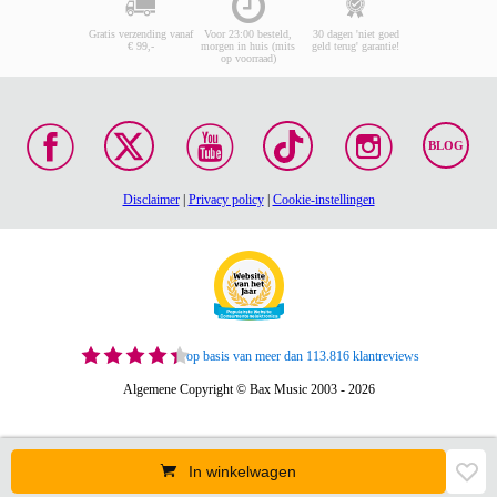
Gratis verzending vanaf
Voor 23:00 besteld,
30 dagen 'niet goed
€ 99,-
morgen in huis (mits
geld terug' garantie!
op voorraad)
BLOG
Disclaimer
|
Privacy policy
|
Cookie-instellingen
op basis van meer dan 113.816 klantreviews
Algemene Copyright © Bax Music 2003 - 2026
In winkelwagen