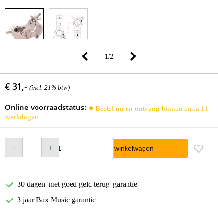
1
/
2
€ 31,-
(incl. 21% btw)
Online voorraadstatus:
Bestel nu en ontvang binnen circa 11
werkdagen
In winkelwagen
30 dagen 'niet goed geld terug' garantie
3 jaar Bax Music garantie