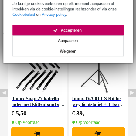
Je kunt je cookievoorkeuren op elk moment aanpassen of
intrekken via de cookie-instellingen rechtsonder of via onze
Cookiebeleid
en
Privacy policy
.
Accepteren
Accessoires (9)
Aanpassen
Weigeren
Innox Snap 27 kabelbi
Innox IVA 01 LS Kit he
I
nder met klittenband s
avy lichtstatief + T-bar
mal zwart (10 stuks)
€ 5,50
€ 39,-
€
Op voorraad
Op voorraad
+
+