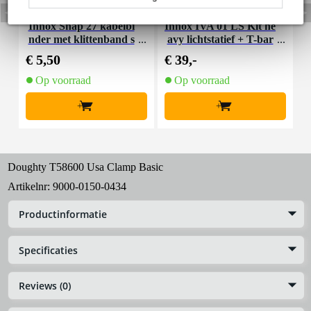
Innox Snap 27 kabelbi
Innox IVA 01 LS Kit he
I
nder met klittenband s
avy lichtstatief + T-bar
mal zwart (10 stuks)
€ 5,50
€ 39,-
€
Op voorraad
Op voorraad
+
+
Doughty T58600 Usa Clamp Basic
Artikelnr:
9000-0150-0434
Productinformatie
Specificaties
Reviews (0)