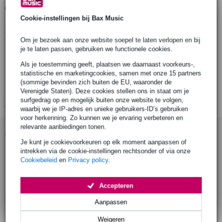
Gratis ophalen in de winkel
Cookie-instellingen bij Bax Music
Productinformatie
Om je bezoek aan onze website soepel te laten verlopen en bij
je te laten passen, gebruiken we functionele cookies.
productnaam: Doughty T58600 USA Clamp Basic
Als je toestemming geeft, plaatsen we daarnaast voorkeurs-,
geschikt voor buisdiameter: Ø48-51mm (1.89” - 2.01”)
statistische en marketingcookies, samen met onze 15 partners
materiaal: hoofdlichaam van AW6082 T6 aluminium, roll pins van
(sommige bevinden zich buiten de EU, waaronder de
roestvrij staal, oogbout van grade 8.8
Verenigde Staten). Deze cookies stellen ons in staat om je
surfgedrag op en mogelijk buiten onze website te volgen,
Bekijk alle productspecificaties
waarbij we je IP-adres en unieke gebruikers-ID’s gebruiken
voor herkenning. Zo kunnen we je ervaring verbeteren en
relevante aanbiedingen tonen.
Accessoires (9)
Je kunt je cookievoorkeuren op elk moment aanpassen of
intrekken via de cookie-instellingen rechtsonder of via onze
Cookiebeleid
en
Privacy policy
.
Accepteren
Aanpassen
Weigeren