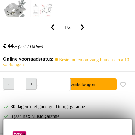
1
/
2
€ 44,-
(incl. 21% btw)
Online voorraadstatus:
Bestel nu en ontvang binnen circa 10
werkdagen
In winkelwagen
30 dagen 'niet goed geld terug' garantie
3 jaar Bax Music garantie