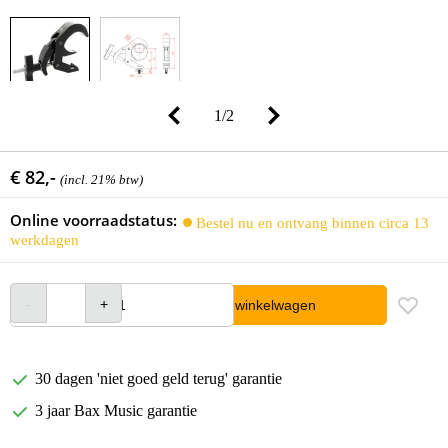
1
/
2
€ 82,-
(incl. 21% btw)
Online voorraadstatus:
Bestel nu en ontvang binnen circa 13
werkdagen
In winkelwagen
30 dagen 'niet goed geld terug' garantie
3 jaar Bax Music garantie