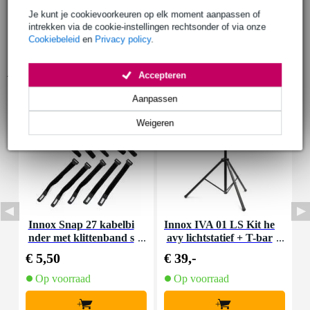
Je kunt je cookievoorkeuren op elk moment aanpassen of
intrekken via de cookie-instellingen rechtsonder of via onze
Cookiebeleid
en
Privacy policy
.
Accessoires (9)
Accepteren
Aanpassen
Weigeren
Innox Snap 27 kabelbi
Innox IVA 01 LS Kit he
I
nder met klittenband s
avy lichtstatief + T-bar
mal zwart (10 stuks)
€ 5,50
€ 39,-
€
Op voorraad
Op voorraad
+
+