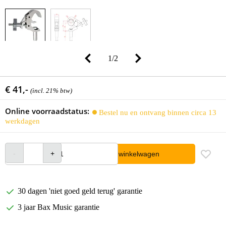
1
/
2
€ 41,-
(incl. 21% btw)
Online voorraadstatus:
Bestel nu en ontvang binnen circa 13
werkdagen
In winkelwagen
30 dagen 'niet goed geld terug' garantie
3 jaar Bax Music garantie