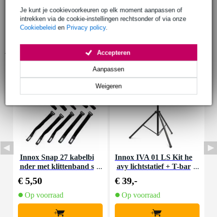
Je kunt je cookievoorkeuren op elk moment aanpassen of
intrekken via de cookie-instellingen rechtsonder of via onze
Cookiebeleid
en
Privacy policy
.
Accessoires (9)
Accepteren
Aanpassen
Weigeren
Innox Snap 27 kabelbi
Innox IVA 01 LS Kit he
I
nder met klittenband s
avy lichtstatief + T-bar
mal zwart (10 stuks)
€ 5,50
€ 39,-
€
Op voorraad
Op voorraad
+
+