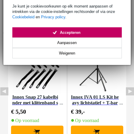
Je kunt je cookievoorkeuren op elk moment aanpassen of
intrekken via de cookie-instellingen rechtsonder of via onze
Cookiebeleid
en
Privacy policy
.
Accessoires (9)
Accepteren
Aanpassen
Weigeren
Innox Snap 27 kabelbi
Innox IVA 01 LS Kit he
I
nder met klittenband s
avy lichtstatief + T-bar
mal zwart (10 stuks)
€ 5,50
€ 39,-
€
Op voorraad
Op voorraad
+
+