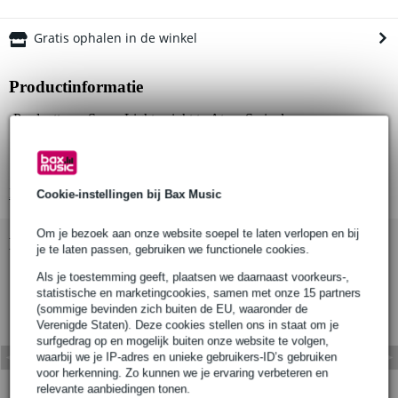
Gratis ophalen in de winkel
Productinformatie
Producttype: Super Lightweight to Atom Swivel
Klemtype: Halfklem
Compatibiliteit: Trussbuizen Ø48-51mm en Ø25mm
Bekijk alle productspecificaties
Cookie-instellingen bij Bax Music
Om je bezoek aan onze website soepel te laten verlopen en bij
Bekijk ook eens (1)
je te laten passen, gebruiken we functionele cookies.
Als je toestemming geeft, plaatsen we daarnaast voorkeurs-,
statistische en marketingcookies, samen met onze 15 partners
(sommige bevinden zich buiten de EU, waaronder de
Verenigde Staten). Deze cookies stellen ons in staat om je
surfgedrag op en mogelijk buiten onze website te volgen,
waarbij we je IP-adres en unieke gebruikers-ID’s gebruiken
voor herkenning. Zo kunnen we je ervaring verbeteren en
relevante aanbiedingen tonen.