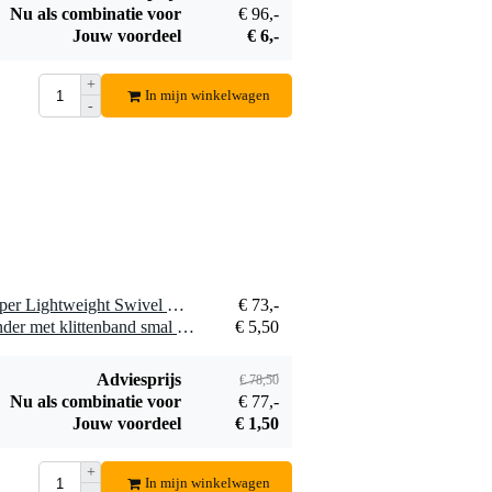
Nu als combinatie voor
€ 96,-
Ayra DMX
Jouw voordeel
€ 6,-
Terminator
€ 5,50
+
In mijn winkelwagen
Bestel mee
-
1 x Doughty T5812301 Super Lightweight Swivel Coupler Black
€ 73,-
1 x Innox Snap 27 kabelbinder met klittenband smal zwart (10 stuks)
€ 5,50
Adviesprijs
€ 78,50
Nu als combinatie voor
€ 77,-
Jouw voordeel
€ 1,50
+
In mijn winkelwagen