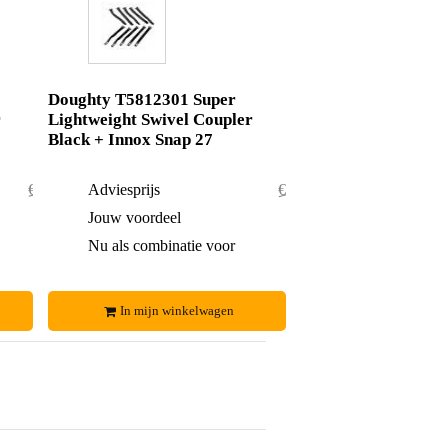
Doughty T5812301 Super
r
Lightweight Swivel Coupler
Black + Innox Snap 27
€ 102,-
Adviesprijs
€ 78,50
€ 6,-
Jouw voordeel
€ 1,50
€ 96,-
Nu als combinatie voor
€ 77,-
In mijn winkelwagen