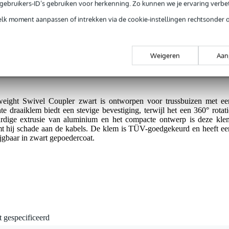
jg je 3 jaar Bax Music Garantie.
e gebruikers-ID’s gebruiken voor herkenning. Zo kunnen we je ervaring verb
ntie.
elk moment aanpassen of intrekken via de cookie-instellingen rechtsonder 
Weigeren
Aan
bels.
ight Swivel Coupler zwart is ontworpen voor trussbuizen met ee
e draaiklem biedt een stevige bevestiging, terwijl het een 360° rotati
rdige extrusie van aluminium en het compacte ontwerp is deze kle
mt hij schade aan de kabels. De klem is TÜV-goedgekeurd en heeft ee
jgbaar in zwart gepoedercoat.
t gespecificeerd