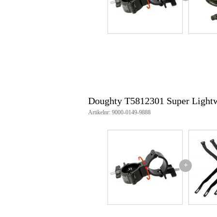
artikelnummer: T5812301
Doughty T5812301 Super Lightw
Artikelnr: 9000-0149-9888
+