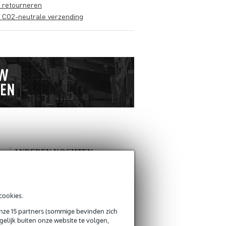
s retourneren
s CO2-neutrale verzending
ANDEREN KOCHTEN
OOK
Schrijf zelf een review
cookies.
onze 15 partners (sommige bevinden zich
Je naam
elijk buiten onze website te volgen,
Er zijn nog geen reviews voor dit product.