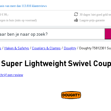
asis van meer dan 113.816 klantreviews
f € 99,-
30 dagen 'niet goed geld te
rgen in huis (mits op voorraad)
Laagste-prijs-garantie
s
Haken & Safetys
Couplers & Clamps
Doughty
Doughty T5812301 Sup
/
/
/
/
Super Lightweight Swivel Coup
chrijf een review