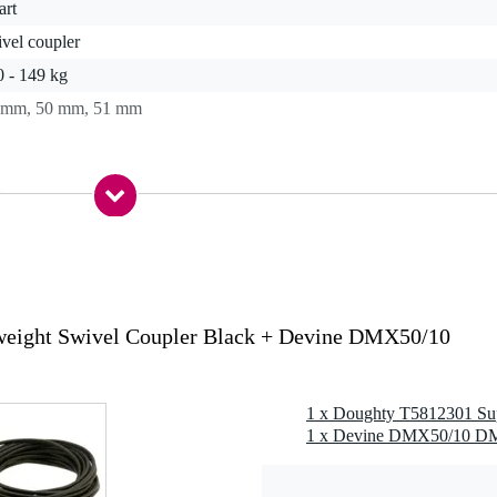
art
vel coupler
0 - 149 kg
 mm, 50 mm, 51 mm
0 gr
0 x 8,0 x 6,0 cm
-51 mm
weight Swivel Coupler Black + Devine DMX50/10
 roestvrijstalen rollpins, grade 8.8 oogbout
 kg
d
(T5812301), gepolijst zilver (T58123)