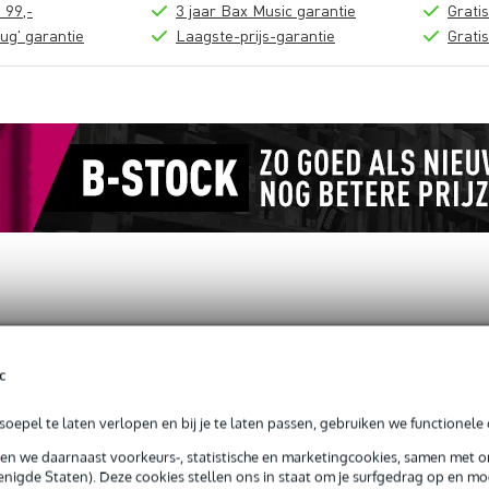
 99,-
3 jaar Bax Music garantie
Grati
ug' garantie
Laagste-prijs-garantie
Grati
loads (1)
c
 Swivel Coupler Black
oepel te laten verlopen en bij je te laten passen, gebruiken we functionele 
sen we daarnaast voorkeurs-, statistische en marketingcookies, samen met 
nigde Staten). Deze cookies stellen ons in staat om je surfgedrag op en mog