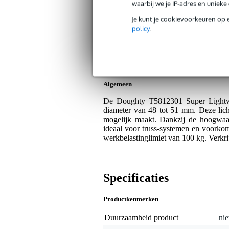
Bax Music Garantie
: Op dit product kri
waarbij we je IP-adres en uniek
Op dit product krijg je 3 jaar Bax Music Gara
Je kunt je cookievoorkeuren op 
policy
.
Plus- en minpunten
Lichtgewicht, sterke bevestiging.
360° draaibaar, geen schade aan ka
Algemeen
De Doughty T5812301 Super Lightwe
diameter van 48 tot 51 mm. Deze licht
mogelijk maakt. Dankzij de hoogwaa
ideaal voor truss-systemen en voorko
werkbelastinglimiet van 100 kg. Verkri
Specificaties
Productkenmerken
Duurzaamheid product
nie