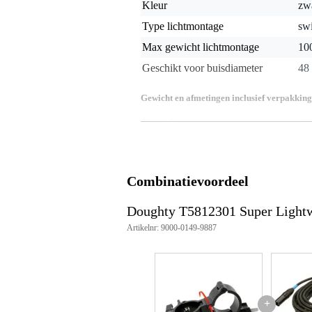
Kleur
zw
Type lichtmontage
swi
Max gewicht lichtmontage
10
Geschikt voor buisdiameter
48
Gewicht en afmetingen inclusief verpakking
Gewicht
40
(incl. verpakking)
Afmeting
10,
(incl. verpakking)
Productspecificaties
Combinatievoordeel
aantal stuks: 1
geschikt voor buisdiameter: 48
Doughty T5812301 Super Light
klembreedte: 30 mm
Artikelnr: 9000-0149-9887
materiaal: AW6082 T6 aluminium,
WLL (Werkbelastinglimiet): 100
gewicht: 0,76 kg
goedkeuring: TÜV-gecertificeer
kleuropties: zwart gepoedercoat 
maximale draaimoment: 30 Nm
+
veiligheidsfactor: 5:1