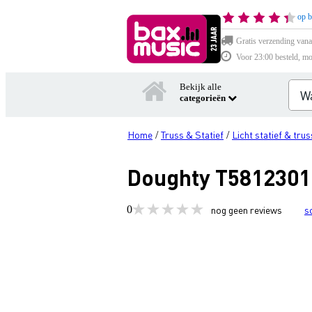
op b
Gratis verzending vana
Voor 23:00 besteld, mo
Bekijk alle
categorieën
Home
Truss & Statief
Licht statief & trus
/
/
Doughty T5812301 
0
nog geen reviews
s