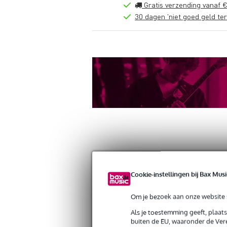
Gratis verzending vanaf €
30 dagen 'niet goed geld ter
Productinformatie
Reviews
(0)
Down
Cookie-instellingen bij Bax Musi
Doughty T5812301 Super Lightweight
Artikelnr:
9000-0149-8983
Om je bezoek aan onze website s
Servicebelofte
Als je toestemming geeft, plaat
buiten de EU, waaronder de Vere