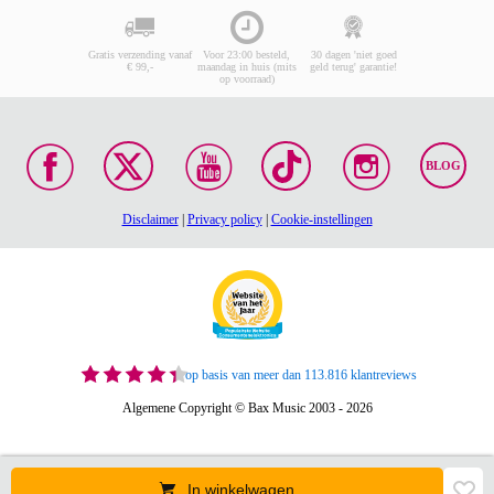
Gratis verzending vanaf
Voor 23:00 besteld,
30 dagen 'niet goed
€ 99,-
maandag in huis (mits
geld terug' garantie!
op voorraad)
BLOG
Disclaimer
|
Privacy policy
|
Cookie-instellingen
op basis van meer dan 113.816 klantreviews
Algemene Copyright © Bax Music 2003 - 2026
In winkelwagen