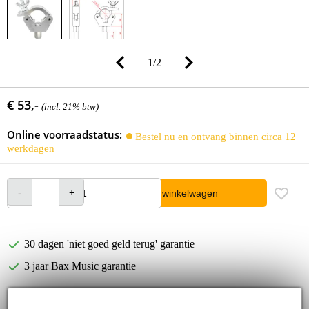
1
/
2
€ 53,-
(incl. 21% btw)
Online voorraadstatus:
Bestel nu en ontvang binnen circa 12
werkdagen
In winkelwagen
30 dagen 'niet goed geld terug' garantie
3 jaar Bax Music garantie