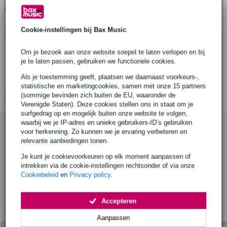
Gratis ophalen in de winkel
Cookie-instellingen bij Bax Music
Productinformatie
Om je bezoek aan onze website soepel te laten verlopen en bij
Artikelnummer
je te laten passen, gebruiken we functionele cookies.
Geschikt voor buisdiameter
Als je toestemming geeft, plaatsen we daarnaast voorkeurs-,
Klem breedte
statistische en marketingcookies, samen met onze 15 partners
(sommige bevinden zich buiten de EU, waaronder de
Bekijk alle productspecificaties
Verenigde Staten). Deze cookies stellen ons in staat om je
surfgedrag op en mogelijk buiten onze website te volgen,
waarbij we je IP-adres en unieke gebruikers-ID’s gebruiken
Accessoires (9)
voor herkenning. Zo kunnen we je ervaring verbeteren en
relevante aanbiedingen tonen.
Je kunt je cookievoorkeuren op elk moment aanpassen of
intrekken via de cookie-instellingen rechtsonder of via onze
Cookiebeleid
en
Privacy policy
.
Accepteren
Aanpassen