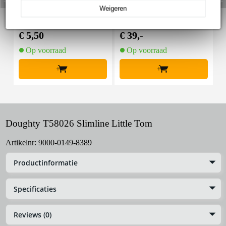
Weigeren
Innox Snap 27 kabelbi
Innox IVA 01 LS Kit he
I
nder met klittenband s
avy lichtstatief + T-bar
mal zwart (10 stuks)
€ 5,50
€ 39,-
€
Op voorraad
Op voorraad
+
+
Doughty T58026 Slimline Little Tom
Artikelnr:
9000-0149-8389
Productinformatie
Specificaties
Reviews (0)