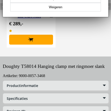
Weigeren
RockNRoller R10RT M
ulti-Cart Max
€ 289,-
+
Doughty T58014 Hanging clamp met ringmoer slank
Artikelnr:
9000-0057-3468
Productinformatie
Specificaties