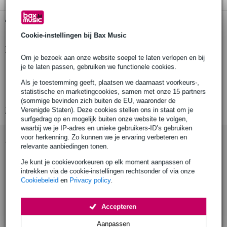
Gratis ophalen in de winkel
Cookie-instellingen bij Bax Music
Productinformatie
Om je bezoek aan onze website soepel te laten verlopen en bij
je te laten passen, gebruiken we functionele cookies.
Doughty T58014
hanging clamp with ring slim
Als je toestemming geeft, plaatsen we daarnaast voorkeurs-,
statistische en marketingcookies, samen met onze 15 partners
draagvermogen: 340 kg
(sommige bevinden zich buiten de EU, waaronder de
Bekijk alle productspecificaties
Verenigde Staten). Deze cookies stellen ons in staat om je
surfgedrag op en mogelijk buiten onze website te volgen,
waarbij we je IP-adres en unieke gebruikers-ID’s gebruiken
voor herkenning. Zo kunnen we je ervaring verbeteren en
Accessoires (1)
relevante aanbiedingen tonen.
Je kunt je cookievoorkeuren op elk moment aanpassen of
intrekken via de cookie-instellingen rechtsonder of via onze
Cookiebeleid
en
Privacy policy
.
Accepteren
Aanpassen