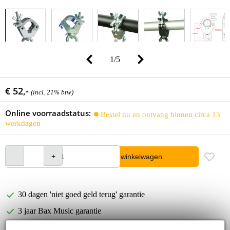
1
/
5
€ 52,-
(incl. 21% btw)
Online voorraadstatus:
Bestel nu en ontvang binnen circa 13
werkdagen
In winkelwagen
30 dagen 'niet goed geld terug' garantie
3 jaar Bax Music garantie