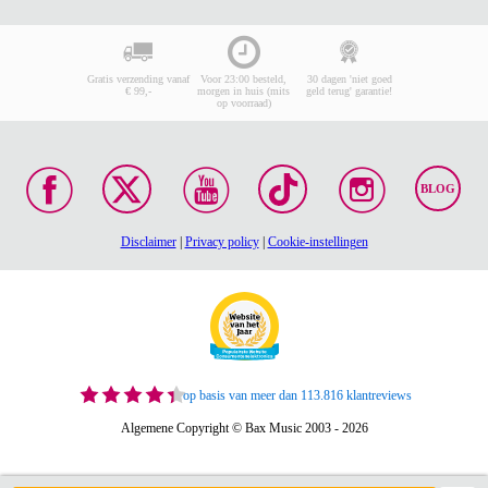
Gratis verzending vanaf
Voor 23:00 besteld,
30 dagen 'niet goed
€ 99,-
morgen in huis (mits
geld terug' garantie!
op voorraad)
BLOG
Disclaimer
|
Privacy policy
|
Cookie-instellingen
op basis van meer dan 113.816 klantreviews
Algemene Copyright © Bax Music 2003 - 2026