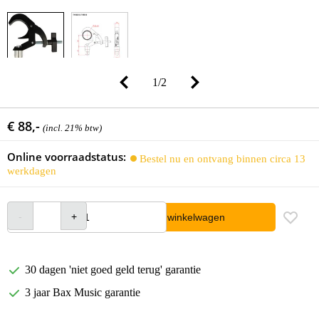
1
/
2
€ 88,-
(incl. 21% btw)
Online voorraadstatus:
Bestel nu en ontvang binnen circa 13
werkdagen
In winkelwagen
30 dagen 'niet goed geld terug' garantie
3 jaar Bax Music garantie