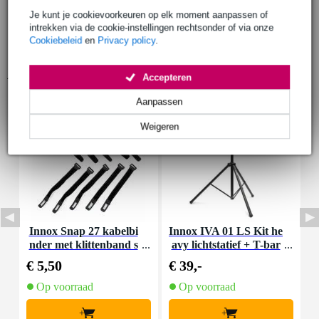
Je kunt je cookievoorkeuren op elk moment aanpassen of
intrekken via de cookie-instellingen rechtsonder of via onze
Cookiebeleid
en
Privacy policy
.
Accessoires (9)
Accepteren
Aanpassen
Weigeren
Innox Snap 27 kabelbi
Innox IVA 01 LS Kit he
I
nder met klittenband s
avy lichtstatief + T-bar
mal zwart (10 stuks)
€ 5,50
€ 39,-
€
Op voorraad
Op voorraad
+
+