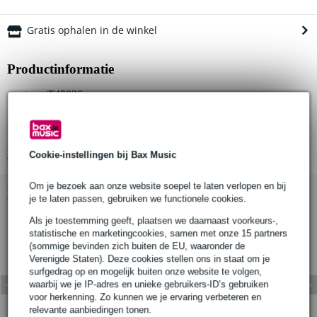
Gratis ophalen in de winkel
Productinformatie
part no: T45836
type product: Titan Clamp met Half Connector
kleur: zwart (powder painted satin black)
Bekijk alle productspecificaties
Cookie-instellingen bij Bax Music
Om je bezoek aan onze website soepel te laten verlopen en bij
Bekijk ook eens (1)
je te laten passen, gebruiken we functionele cookies.
Als je toestemming geeft, plaatsen we daarnaast voorkeurs-,
statistische en marketingcookies, samen met onze 15 partners
(sommige bevinden zich buiten de EU, waaronder de
Verenigde Staten). Deze cookies stellen ons in staat om je
surfgedrag op en mogelijk buiten onze website te volgen,
waarbij we je IP-adres en unieke gebruikers-ID’s gebruiken
voor herkenning. Zo kunnen we je ervaring verbeteren en
relevante aanbiedingen tonen.