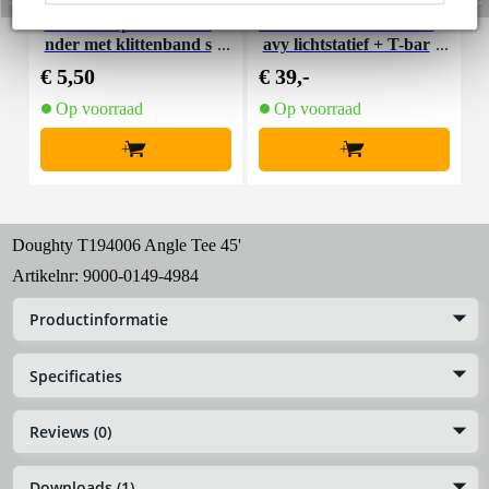
Innox Snap 27 kabelbi
Innox IVA 01 LS Kit he
I
nder met klittenband s
avy lichtstatief + T-bar
mal zwart (10 stuks)
€ 5,50
€ 39,-
€
Op voorraad
Op voorraad
+
+
Doughty T194006 Angle Tee 45'
Artikelnr:
9000-0149-4984
Productinformatie
Specificaties
Reviews (0)
Downloads (1)