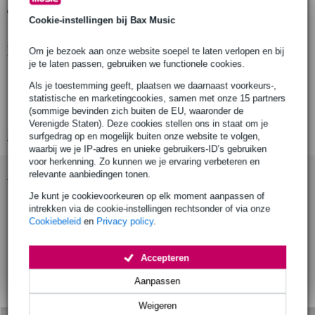
Gratis ophalen in de winkel
Cookie-instellingen bij Bax Music
Productinformatie
Om je bezoek aan onze website soepel te laten verlopen en bij
je te laten passen, gebruiken we functionele cookies.
aantal producten: 1 stuk
Als je toestemming geeft, plaatsen we daarnaast voorkeurs-,
type product: angle tee fitting
statistische en marketingcookies, samen met onze 15 partners
(sommige bevinden zich buiten de EU, waaronder de
materiaal: magnesium alloy 535
Verenigde Staten). Deze cookies stellen ons in staat om je
Bekijk alle productspecificaties
surfgedrag op en mogelijk buiten onze website te volgen,
waarbij we je IP-adres en unieke gebruikers-ID’s gebruiken
voor herkenning. Zo kunnen we je ervaring verbeteren en
Accessoires (9)
relevante aanbiedingen tonen.
Je kunt je cookievoorkeuren op elk moment aanpassen of
intrekken via de cookie-instellingen rechtsonder of via onze
Cookiebeleid
en
Privacy policy
.
Accepteren
Aanpassen
Weigeren