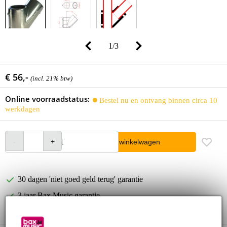
1
/
3
€ 56,-
(incl. 21% btw)
Online voorraadstatus:
Bestel nu en ontvang binnen circa 10
werkdagen
In winkelwagen
30 dagen 'niet goed geld terug' garantie
3 jaar Bax Music garantie