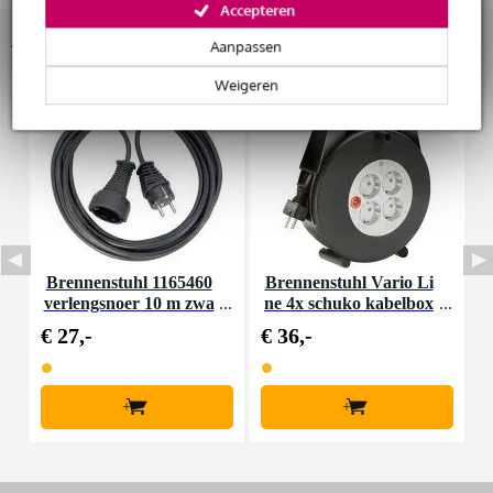
Accepteren
Accessoires (4)
Huur dit product
Aanpassen
Weigeren
Brennenstuhl 1165460
Brennenstuhl Vario Li
verlengsnoer 10 m zwa
ne 4x schuko kabelbox
v
rt
zwart 15 m
€ 27,-
€ 36,-
€
+
+