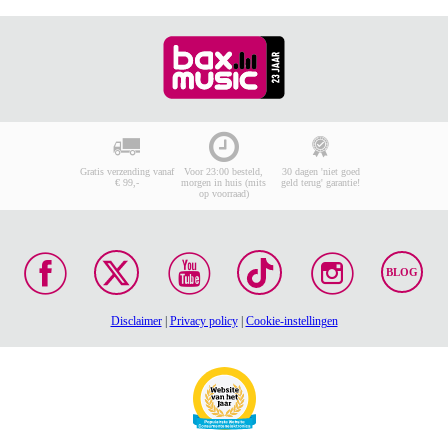
Gratis verzending vanaf
Voor 23:00 besteld,
30 dagen 'niet goed
€ 99,-
morgen in huis (mits
geld terug' garantie!
op voorraad)
BLOG
Disclaimer
|
Privacy policy
|
Cookie-instellingen