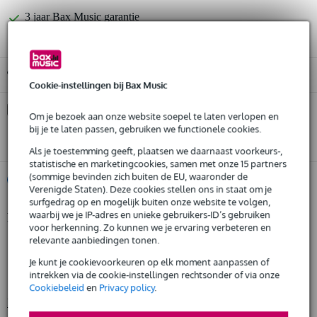
3 jaar Bax Music garantie
Gratis ophalen in de winkel
Cookie-instellingen bij Bax Music
Kies nu voor 2 jaar extra Bax Music garantie en meer
Om je bezoek aan onze website soepel te laten verlopen en
voordelen
bij je te laten passen, gebruiken we functionele cookies.
€ 16,50 eenmalig
Als je toestemming geeft, plaatsen we daarnaast voorkeurs-,
statistische en marketingcookies, samen met onze 15 partners
(sommige bevinden zich buiten de EU, waaronder de
%
Huur dit product
Verenigde Staten). Deze cookies stellen ons in staat om je
surfgedrag op en mogelijk buiten onze website te volgen,
waarbij we je IP-adres en unieke gebruikers-ID’s gebruiken
Productinformatie
Huur dit product al vanaf 24 euro per maand
voor herkenning. Zo kunnen we je ervaring verbeteren en
Huur meerdere producten tegelijk: min. € 300,- en max.
relevante aanbiedingen tonen.
Chauvet DJ Funfetti Shot
€ 2.500,-
Gratis
confettishooter
thuisbezorgd of op te halen in de winkel
Je kunt je cookievoorkeuren op elk moment aanpassen of
intrekken via de cookie-instellingen rechtsonder of via onze
Al na 4 maanden maandelijks opzegbaar
DMC-kanalen: 1
Cookiebeleid
en
Privacy policy
.
De mogelijkheid om je product(en) met korting te kopen
Bekijk alle productspecificaties
Snelle vervanging door Bax Music bij een defect