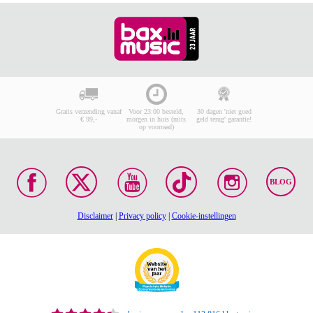
Gratis verzending vanaf
Voor 23:00 besteld,
30 dagen 'niet goed
€ 99,-
morgen in huis (mits
geld terug' garantie!
op voorraad)
BLOG
Disclaimer
|
Privacy policy
|
Cookie-instellingen