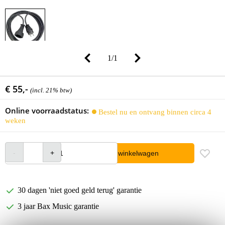
1
/
1
€ 55,-
(incl. 21% btw)
Online voorraadstatus:
Bestel nu en ontvang binnen circa 4
weken
In winkelwagen
30 dagen 'niet goed geld terug' garantie
3 jaar Bax Music garantie