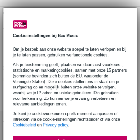
Gratis ophalen in de winkel
Productinformatie
Cookie-instellingen bij Bax Music
verlengsnoer
Om je bezoek aan onze website soepel te laten verlopen en bij
lengte: 25 meter
je te laten passen, gebruiken we functionele cookies.
materiaal: kunststof
Als je toestemming geeft, plaatsen we daarnaast voorkeurs-,
Bekijk alle productspecificaties
statistische en marketingcookies, samen met onze 15 partners
(sommige bevinden zich buiten de EU, waaronder de
Bekijk ook eens (4)
Verenigde Staten). Deze cookies stellen ons in staat om je
surfgedrag op en mogelijk buiten onze website te volgen,
waarbij we je IP-adres en unieke gebruikers-ID’s gebruiken
voor herkenning. Zo kunnen we je ervaring verbeteren en
relevante aanbiedingen tonen.
Je kunt je cookievoorkeuren op elk moment aanpassen of
Accessoires (7)
intrekken via de cookie-instellingen rechtsonder of via onze
Cookiebeleid
en
Privacy policy
.