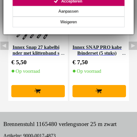
Accepteren
Aanpassen
Weigeren
Innox Snap 27 kabelbi
Innox SNAP PRO kabe
nder met klittenband s
lbinderset (5 stuks)
K
mal zwart (10 stuks)
€ 5,50
€ 7,50
€
Op voorraad
Op voorraad
+
+
Brennenstuhl 1165480 verlengsnoer 25 m zwart
Artikelnr:
9000-0017-4873