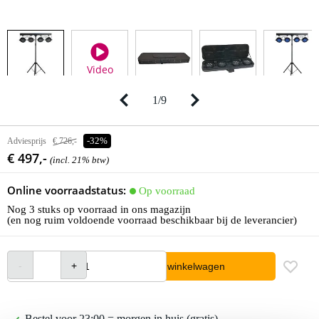
Video
1
/
9
Adviesprijs
€ 726,-
-32%
€ 497,-
(incl. 21% btw)
Online voorraadstatus:
Op voorraad
Nog 3 stuks op voorraad in ons magazijn
(en nog ruim voldoende voorraad beschikbaar bij de leverancier)
In winkelwagen
Bestel voor 23:00 = morgen in huis (gratis)