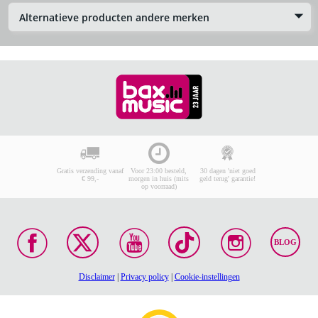
Alternatieve producten andere merken
Gratis verzending vanaf
Voor 23:00 besteld,
30 dagen 'niet goed
€ 99,-
morgen in huis (mits
geld terug' garantie!
op voorraad)
BLOG
Disclaimer
|
Privacy policy
|
Cookie-instellingen