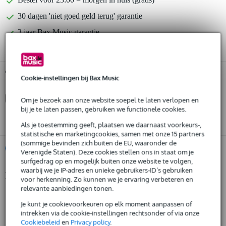
30 dagen 'niet goed geld terug' garantie
3 jaar Bax Music garantie
Gratis ophalen in de winkel
Cookie-instellingen bij Bax Music
Kies nu voor 2 jaar extra Bax Music garantie en meer
Om je bezoek aan onze website soepel te laten verlopen en
voordelen
bij je te laten passen, gebruiken we functionele cookies.
€ 24,85 eenmalig
Als je toestemming geeft, plaatsen we daarnaast voorkeurs-,
statistische en marketingcookies, samen met onze 15 partners
(sommige bevinden zich buiten de EU, waaronder de
%
Huur dit product
Verenigde Staten). Deze cookies stellen ons in staat om je
surfgedrag op en mogelijk buiten onze website te volgen,
waarbij we je IP-adres en unieke gebruikers-ID’s gebruiken
Productinformatie
Huur dit product al vanaf 36 euro per maand
voor herkenning. Zo kunnen we je ervaring verbeteren en
relevante aanbiedingen tonen.
Huur meerdere producten tegelijk: min. € 300,- en max.
compacte lichtset
€ 2.500,-
Je kunt je cookievoorkeuren op elk moment aanpassen of
Gratis
4 parren met elk 7x 3-in-1 RGB LED modules
thuisbezorgd of op te halen in de winkel
intrekken via de cookie-instellingen rechtsonder of via onze
Al na 4 maanden maandelijks opzegbaar
T-balk met ingebouwde controller
Cookiebeleid
en
Privacy policy
.