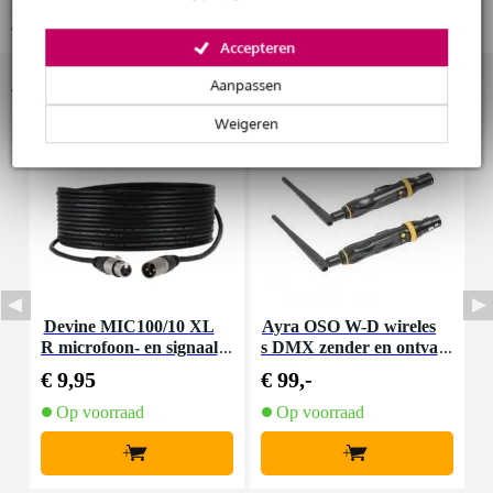
De mogelijkheid om je product(en) met korting te kopen
Bekijk alle productspecificaties
Snelle vervanging door Bax Music bij een defect
Accepteren
Accessoires (3)
Aanpassen
Huur dit product
Weigeren
Devine MIC100/10 XL
Ayra OSO W-D wireles
K
R microfoon- en signaal
s DMX zender en ontva
u
kabel 10 meter
nger
€ 9,95
€ 99,-
€
Op voorraad
Op voorraad
+
+