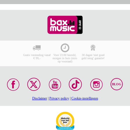
Gratis verzending vanaf
Voor 23:00 besteld,
30 dagen 'niet goed
€ 99,-
morgen in huis (mits
geld terug' garantie!
op voorraad)
BLOG
Disclaimer
|
Privacy policy
|
Cookie-instellingen