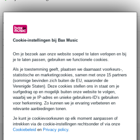
Gratis ophalen in de winkel
Dunlop 11C Advanced Toggle Curved Capo
Cookie-instellingen bij Bax Music
Twijfel je of de
voor elektische en westerngitaar
bij je past? Doe de check.
Om je bezoek aan onze website soepel te laten verlopen en bij
Start de check
je te laten passen, gebruiken we functionele cookies.
Als je toestemming geeft, plaatsen we daarnaast voorkeurs-,
statistische en marketingcookies, samen met onze 15 partners
Productinformatie
(sommige bevinden zich buiten de EU, waaronder de
Verenigde Staten). Deze cookies stellen ons in staat om je
Dunlop 11C
surfgedrag op en mogelijk buiten onze website te volgen,
Advanced Toggle Curved Capo
waarbij we je IP-adres en unieke gebruikers-ID’s gebruiken
voor herkenning. Zo kunnen we je ervaring verbeteren en
type capo: gebogen
relevante aanbiedingen tonen.
Bekijk alle productspecificaties
Je kunt je cookievoorkeuren op elk moment aanpassen of
intrekken via de cookie-instellingen rechtsonder of via onze
Cookiebeleid
en
Privacy policy
.
Accessoires (16)