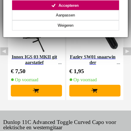
Accepteren
Aanpassen
Weigeren
Innox IGS 03 MKII git
Fazley SW01 snaarwin
F
aarstatief
der
o
€ 7,50
€ 1,95
€
Op voorraad
Op voorraad
+
+
Dunlop 11C Advanced Toggle Curved Capo voor
elektische en westerngitaar