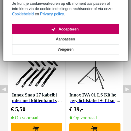
Je kunt je cookievoorkeuren op elk moment aanpassen of
intrekken via de cookie-instellingen rechtsonder of via onze
Cookiebeleid
en
Privacy policy
.
Accepteren
Accessoires (9)
Aanpassen
Weigeren
Innox Snap 27 kabelbi
Innox IVA 01 LS Kit he
I
nder met klittenband s
avy lichtstatief + T-bar
mal zwart (10 stuks)
€ 5,50
€ 39,-
€
Op voorraad
Op voorraad
+
+