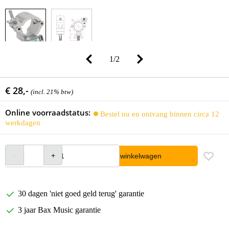
1
/
2
€ 28,-
(incl. 21% btw)
Online voorraadstatus:
Bestel nu en ontvang binnen circa 12
werkdagen
In winkelwagen
30 dagen 'niet goed geld terug' garantie
3 jaar Bax Music garantie