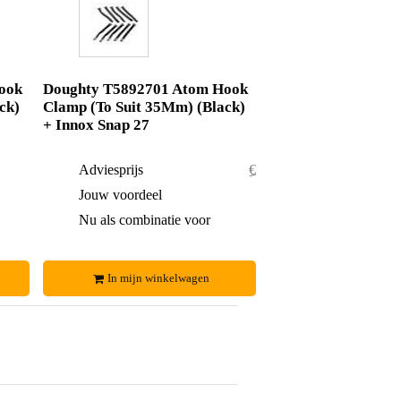
ook
Doughty T5892701 Atom Hook
ck)
Clamp (To Suit 35Mm) (Black)
+ Innox Snap 27
€ 60,-
Adviesprijs
€ 36,50
€ 6,-
Jouw voordeel
€ 1,50
€ 54,-
Nu als combinatie voor
€ 35,-
In mijn winkelwagen