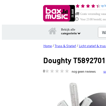
op b
Gratis verzending vana
Voor 23:00 besteld, mo
Bekijk alle
categorieën
Home
Truss & Statief
Licht statief & trus
/
/
Doughty T5892701
0
nog geen reviews
s