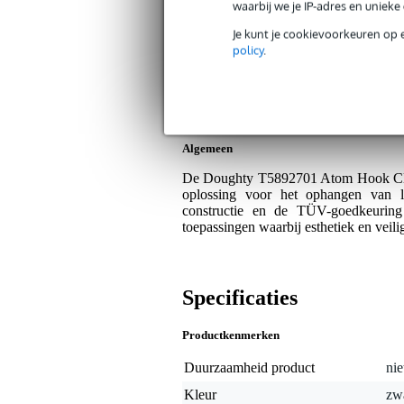
Bax Music Garantie
: Op dit product kri
waarbij we je IP-adres en uniek
Op dit product krijg je 3 jaar Bax Music Gara
Je kunt je cookievoorkeuren op 
policy
.
Plus- en minpunten
Hoge werkbelasting van 100 kg.
Duurzaam en TÜV-gecertificeerd.
Algemeen
De Doughty T5892701 Atom Hook Clam
oplossing voor het ophangen van li
constructie en de TÜV-goedkeuring
toepassingen waarbij esthetiek en veilig
Specificaties
Productkenmerken
Duurzaamheid product
nie
Kleur
zw