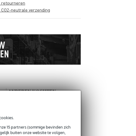
s retourneren
s CO2-neutrale verzending
ANDEREN KOCHTEN
OOK
Schrijf zelf een review
cookies.
onze 15 partners (sommige bevinden zich
Je naam
elijk buiten onze website te volgen,
Er zijn nog geen reviews voor dit product.