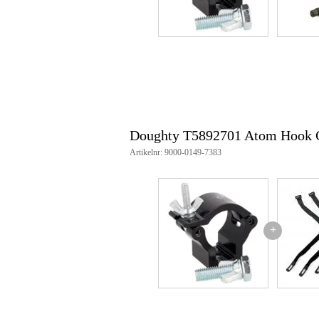
Max. aandraaimoment: handvast
Doughty T5892701 Atom Hook C
Artikelnr: 9000-0149-7383
+