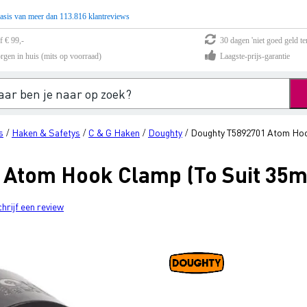
asis van meer dan 113.816 klantreviews
f € 99,-
30 dagen 'niet goed geld te
rgen in huis (mits op voorraad)
Laagste-prijs-garantie
s
Haken & Safetys
C & G Haken
Doughty
Doughty T5892701 Atom Hook
/
/
/
/
 Atom Hook Clamp (To Suit 35m
chrijf een review