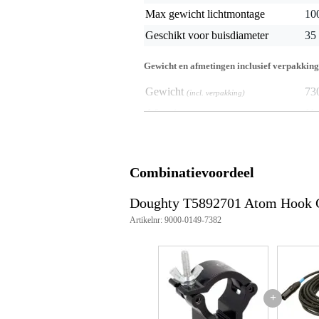
Max gewicht lichtmontage
10
Geschikt voor buisdiameter
35
Gewicht en afmetingen inclusief verpakking
Gewicht
73
(incl. verpakking)
Afmeting
11,
(incl. verpakking)
Productspecificaties
Geschikt voor buisdiameter: 3
Combinatievoordeel
Werkbelasting (WLL): 100 kg
Klembreedte: 30mm
Doughty T5892701 Atom Hook 
Materiaal: hoofdlichaam van AW
8.8
Artikelnr: 9000-0149-7382
Bevestigingen: M10 x 35
Gewicht: 0,09 kg
Veiligheidsfactor: 5:1
Goedkeuring: TÜV goedgekeur
Verpakking: 20 stuks per doos
Kleur: zwart
+
Artikelnummer: T5892701