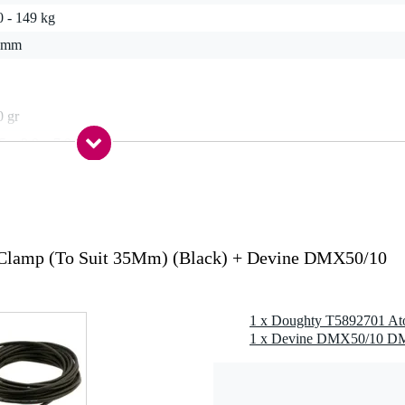
0 - 149 kg
 mm
0 gr
5 x 9,0 x 7,0 cm
5mm
Clamp (To Suit 35Mm) (Black) + Devine DMX50/10
6082 T6 aluminium, rolpennen van roestvrij staal, oogbout van grad
d