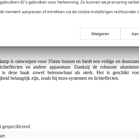
jg je 3 jaar Bax Music Garantie.
e gebruikers-ID’s gebruiken voor herkenning. Zo kunnen we je ervaring verb
ntie.
elk moment aanpassen of intrekken via de cookie-instellingen rechtsonder 
Weigeren
Aan
p is ontworpen voor 35mm buizen en biedt een veilige en duurzam
chteffecten en andere apparatuur. Dankzij de robuuste aluminiu
 is deze haak zowel betrouwbaar als sterk. Het is geschikt voo
heid belangrijk zijn, zoals bij truss-systemen en lichteffecten.
t gespecificeerd
art