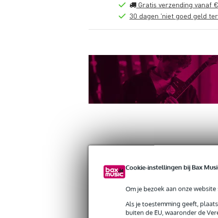
Gratis verzending vanaf €
30 dagen 'niet goed geld ter
Productinformatie
Reviews
(0)
Down
Cookie-instellingen bij Bax Musi
Doughty T5892701 Atom Hook Clamp 
Artikelnr:
9000-0149-4627
Om je bezoek aan onze website s
Servicebelofte
Als je toestemming geeft, plaat
buiten de EU, waaronder de Vere