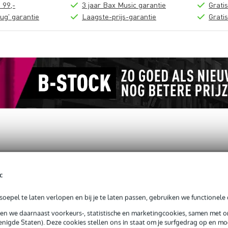
 99,-
3 jaar Bax Music garantie
Grati
ug' garantie
Laagste-prijs-garantie
Grati
loads (1)
c
(To Suit 35mm) (Black)
oepel te laten verlopen en bij je te laten passen, gebruiken we functionele 
sen we daarnaast voorkeurs-, statistische en marketingcookies, samen met 
nigde Staten). Deze cookies stellen ons in staat om je surfgedrag op en mog