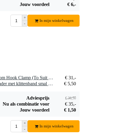
Jouw voordeel
€ 6,-
Ayra DMX
Terminator
+
€ 5,50
In mijn winkelwagen
-
Bestel mee
1 x Doughty T5892701 Atom Hook Clamp (To Suit 35mm) (Black)
€ 31,-
1 x Innox Snap 27 kabelbinder met klittenband smal zwart (10 stuks)
€ 5,50
Adviesprijs
€ 36,50
Nu als combinatie voor
€ 35,-
Jouw voordeel
€ 1,50
+
In mijn winkelwagen
-