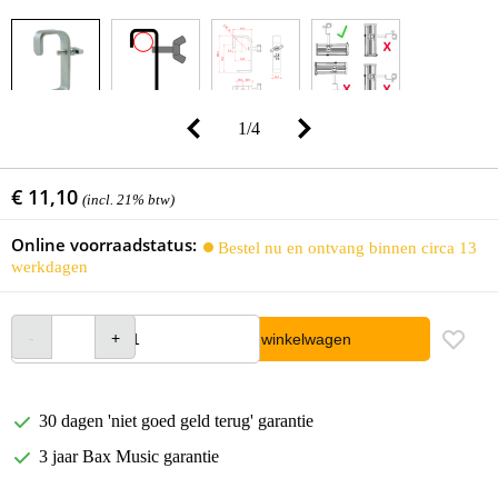
1
/
4
€ 11,10
(incl. 21% btw)
Online voorraadstatus:
Bestel nu en ontvang binnen circa 13
werkdagen
In winkelwagen
30 dagen 'niet goed geld terug' garantie
3 jaar Bax Music garantie