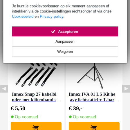
Je kunt je cookievoorkeuren op elk moment aanpassen of
intrekken via de cookie-instellingen rechtsonder of via onze
Cookiebeleid
en
Privacy policy
.
Accessoires (9)
Accepteren
Aanpassen
Weigeren
Innox Snap 27 kabelbi
Innox IVA 01 LS Kit he
I
nder met klittenband s
avy lichtstatief + T-bar
mal zwart (10 stuks)
€ 5,50
€ 39,-
€
Op voorraad
Op voorraad
+
+