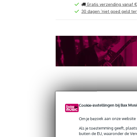
Gratis verzending vanaf €
30 dagen 'niet goed geld ter
Productinformatie
Reviews
(0)
Cookie-instellingen bij Bax Musi
Gravity MS W 22 verstelbare hengela
Artikelnr:
9000-0061-7827
Om je bezoek aan onze website s
Servicebelofte
Als je toestemming geeft, plaat
buiten de EU, waaronder de Vere