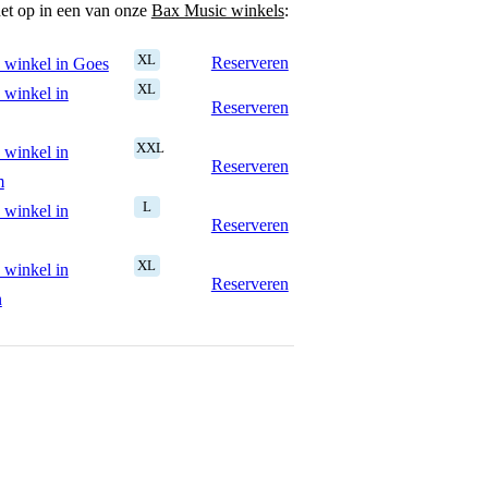
het op in een van onze
Bax Music winkels
:
XL
Reserveren
 winkel in Goes
XL
 winkel in
Reserveren
XXL
 winkel in
Reserveren
m
L
 winkel in
Reserveren
XL
 winkel in
Reserveren
n