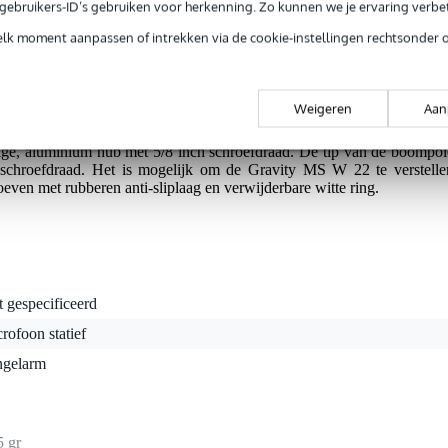
g je 5 jaar Bax Music garantie.
e gebruikers-ID’s gebruiken voor herkenning. Zo kunnen we je ervaring verb
tie.
elk moment aanpassen of intrekken via de cookie-instellingen rechtsonder 
Weigeren
Aan
elbare hengelarm, vervaardigd uit robuust staal en uitgevoerd met ee
m is in lengte en hoek verstelbaar tot een maximale lengte van 8
vige, aluminium hub met 5/8 inch schroefdraad. De tip van de boompol
e schroefdraad. Het is mogelijk om de Gravity MS W 22 te verstelle
even met rubberen anti-sliplaag en verwijderbare witte ring.
t gespecificeerd
rofoon statief
ngelarm
5 gr