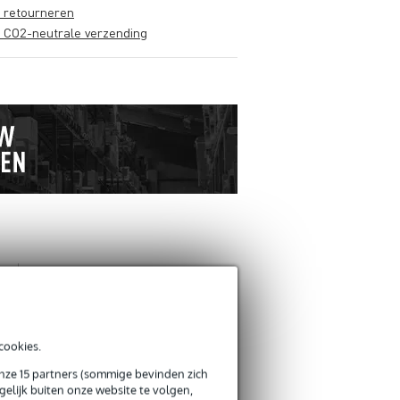
s retourneren
s CO2-neutrale verzending
ANDEREN KOCHTEN
OOK
Schrijf zelf een review
cookies.
onze 15 partners (sommige bevinden zich
Je naam
elijk buiten onze website te volgen,