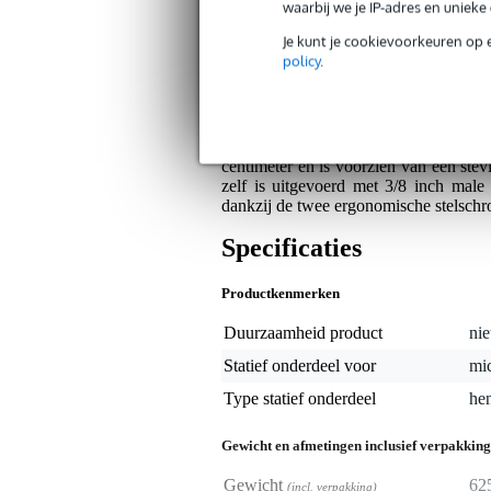
Bax Music Garantie
: Op dit product krij
waarbij we je IP-adres en uniek
Op dit product krijg je 5 jaar Bax Music garan
Je kunt je cookievoorkeuren op 
policy
.
Algemeen
De Gravity MS W 22 betreft een verst
witte poedercoating. Deze hengelar
centimeter en is voorzien van een ste
zelf is uitgevoerd met 3/8 inch mal
dankzij de twee ergonomische stelschro
Specificaties
Productkenmerken
Duurzaamheid product
nie
Statief onderdeel voor
mic
Type statief onderdeel
he
Gewicht en afmetingen inclusief verpakking
Gewicht
62
(incl. verpakking)