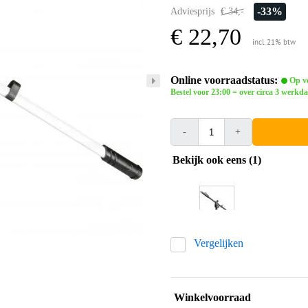
-33%
Adviesprijs
€ 34,-
€ 22,70
incl. 21% btw
Online voorraadstatus:
Op vo
Bestel voor 23:00 = over circa 3 werkda
-
+
Bekijk ook eens (1)
Vergelijken
Winkelvoorraad