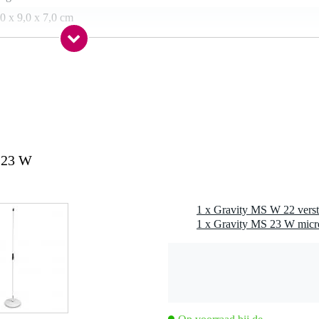
0 x 9,0 x 7,0 cm
 23 W
1 x Gravity MS W 22 verst