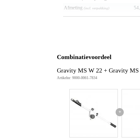
Afmeting
54,
(incl. verpakking)
Productspecificaties
Gravity MS W 22
verstelbare hengelarm
materiaal: staal
finish: witte poedercoating
hengelarm lengte: 50 - 88 cm
Combinatievoordeel
op 2 punten verstelbaar
vervangbare ring: 1x 25 mm
Gravity MS W 22 + Gravity MS
gewicht: 0.43 kg
meegeleverd: zwarte ringenset
Artikelnr: 9000-0061-7834
+