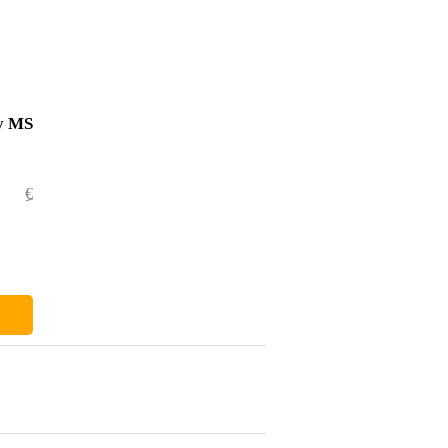
y MS
€ 59,70
€ 1,70
€ 58,-