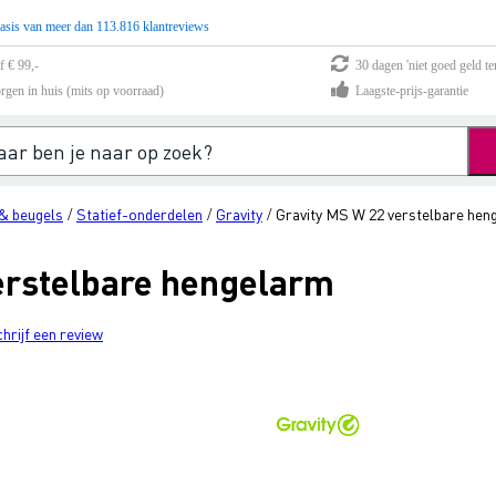
asis van meer dan 113.816 klantreviews
f € 99,-
30 dagen 'niet goed geld te
rgen in huis (mits op voorraad)
Laagste-prijs-garantie
& beugels
Statief-onderdelen
Gravity
Gravity MS W 22 verstelbare hen
/
/
/
erstelbare hengelarm
chrijf een review