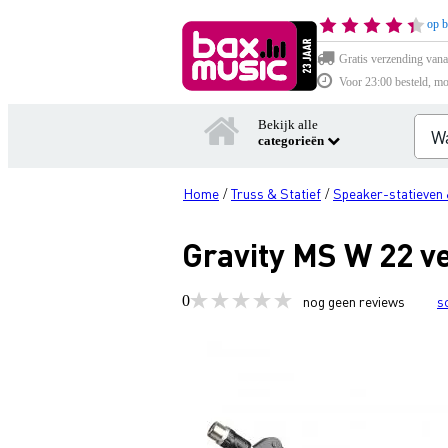
op b
Gratis verzending vana
Voor 23:00 besteld, mo
Bekijk alle
categorieën
Home
Truss & Statief
Speaker-statieven 
/
/
Gravity MS W 22 v
0
nog geen reviews
s