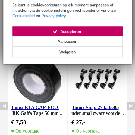
Je kunt je cookievoorkeuren op elk moment aanpassen of
intrekken via de cookie-instellingen rechtsonder of via onze
Cookiebeleid
en
Privacy policy
.
Accepteren
Accessoires (3)
Aanpassen
Weigeren
Innox ETA GAF-ECO-
Innox Snap 27 kabelbi
S
BK Gaffa Tape 50 mm
nder smal zwart voorde
e
x 50 m zwart
elset (5x 10 stuks)
€ 7,50
€ 27,-
€
Op voorraad
Op voorraad
O