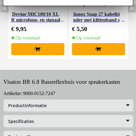
Devine MIC100/10 XL
Innox Snap 27 kabelbi
R microfoon- en signaal
nder met klittenband s
K
kabel 10 meter
mal zwart (10 stuks)
€ 9,95
€ 5,50
€
Op voorraad
Op voorraad
+
+
Visaton BR 6.8 Bassreflexbuis voor speakerkasten
Artikelnr:
9000-0152-7247
Productinformatie
Specificaties