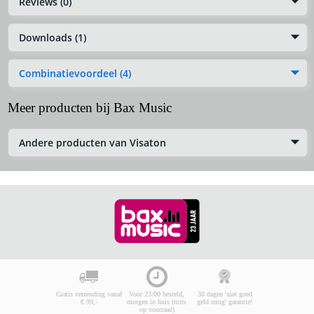
Reviews (0)
Downloads (1)
Combinatievoordeel (4)
Meer producten bij Bax Music
Andere producten van Visaton
Gratis verzending vanaf
Voor 23:00 besteld,
30 dagen 'niet goed
€ 99,-
morgen in huis (mits
geld terug' garantie!
op voorraad)