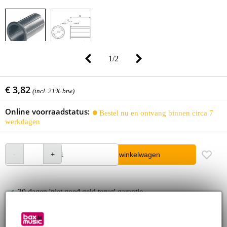
1
/
2
€ 3,82
(incl. 21% btw)
Online voorraadstatus:
Bestel nu en ontvang binnen circa 7
werkdagen
In winkelwagen
30 dagen 'niet goed geld terug' garantie
3 jaar Bax Music garantie