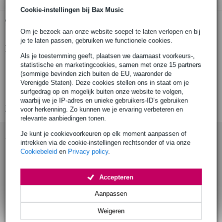
Cookie-instellingen bij Bax Music
Gratis ophalen in de winkel
Om je bezoek aan onze website soepel te laten verlopen en bij
je te laten passen, gebruiken we functionele cookies.
Productinformatie
Als je toestemming geeft, plaatsen we daarnaast voorkeurs-,
statistische en marketingcookies, samen met onze 15 partners
type: bass reflex tube
(sommige bevinden zich buiten de EU, waaronder de
merk/model: Visaton BR 6.8
Verenigde Staten). Deze cookies stellen ons in staat om je
surfgedrag op en mogelijk buiten onze website te volgen,
artikelnummer: 5212
waarbij we je IP-adres en unieke gebruikers-ID’s gebruiken
Bekijk alle productspecificaties
voor herkenning. Zo kunnen we je ervaring verbeteren en
relevante aanbiedingen tonen.
Je kunt je cookievoorkeuren op elk moment aanpassen of
Accessoires (7)
intrekken via de cookie-instellingen rechtsonder of via onze
Cookiebeleid
en
Privacy policy
.
Accepteren
Aanpassen
Weigeren