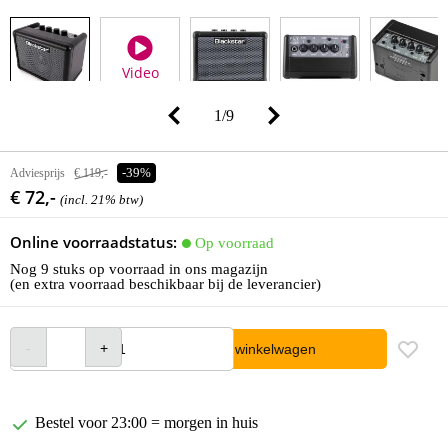
Video
1
/
9
Adviesprijs
€ 119,-
-39%
€ 72,-
(incl. 21% btw)
Online voorraadstatus:
Op voorraad
Nog 9 stuks op voorraad in ons magazijn
(en extra voorraad beschikbaar bij de leverancier)
In winkelwagen
Bestel voor 23:00 = morgen in huis