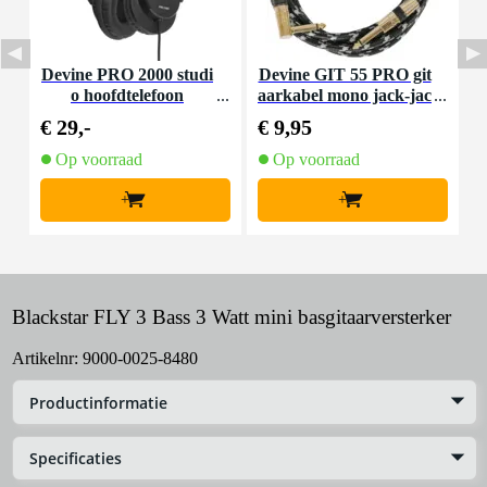
Devine PRO 2000 studi
Devine GIT 55 PRO git
D
o hoofdtelefoon
aarkabel mono jack-jac
k
k haaks 5.5 meter
j
€ 29,-
€ 9,95
€
Op voorraad
Op voorraad
+
+
Blackstar FLY 3 Bass 3 Watt mini basgitaarversterker
Artikelnr:
9000-0025-8480
Productinformatie
Specificaties