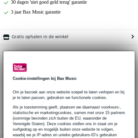
30 dagen 'niet goed geld terug' garantie
3 jaar Bax Music garantie
Gratis ophalen in de winkel
Blackstar FLY 3 Bass 3 Watt mini
Twijfel je of de
basgitaarversterker
bij je past? Doe de check.
Start de check
Cookie-instellingen bij Bax Music
Productinformatie
Om je bezoek aan onze website soepel te laten verlopen en bij
je te laten passen, gebruiken we functionele cookies.
Blackstar FLY 3 Bass
Als je toestemming geeft, plaatsen we daarnaast voorkeurs-,
mini basgitaarversterker
statistische en marketingcookies, samen met onze 15 partners
ook bruikbaar voor pc en mp3-speler
(sommige bevinden zich buiten de EU, waaronder de
Verenigde Staten). Deze cookies stellen ons in staat om je
Bekijk alle productspecificaties
surfgedrag op en mogelijk buiten onze website te volgen,
waarbij we je IP-adres en unieke gebruikers-ID’s gebruiken