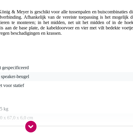
König & Meyer is geschikt voor alle tussenpalen en buiscombinaties di
erbinding. Afhankelijk van de vereiste toepassing is het mogelijk d
ieren te monteren; in het midden, net uit het midden of in de hoek
 is aan de base plate, de kabeldoorvoer en vier met vilt bedekte voetje
regen beschadigingen en krassen.
t gespecificeerd
 speaker-beugel
t voor statief
,5 kg
0 x 67,0 x 6,0 cm