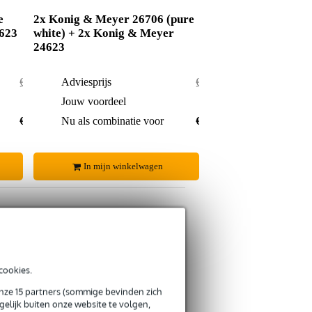
e
2x Konig & Meyer 26706 (pure
4623
white) + 2x Konig & Meyer
24623
€ 281,-
Adviesprijs
€ 562,-
€ 9,-
Jouw voordeel
€ 35,-
€ 272,-
Nu als combinatie voor
€ 527,-
In mijn winkelwagen
s retourneren
cookies.
s CO2-neutrale verzending
onze 15 partners (sommige bevinden zich
elijk buiten onze website te volgen,