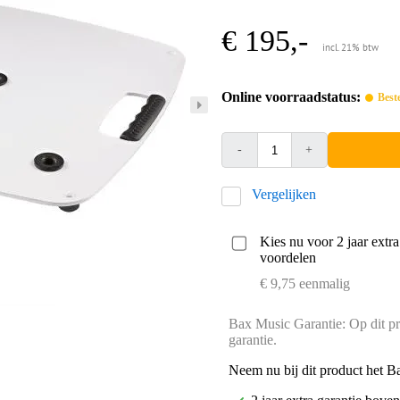
€ 195,-
incl. 21% btw
Online voorraadstatus:
Best
-
+
Vergelijken
Kies nu voor 2 jaar extr
voordelen
€ 9,75 eenmalig
Bax Music Garantie: Op dit pr
garantie.
Neem nu bij dit product het B