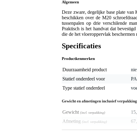
Algemeen
Deze zware, degelijke base plate van 
beschikken over de M20 schroefdraadv
tussenpalen op drie verschilende man
Praktisch is het handvat dat bevestigd
die de het vloeroppervlak beschermen 
Specificaties
Productkenmerken
Duurzaamheid product
nie
Statief onderdeel voor
PA
Type statief onderdeel
voe
Gewicht en afmetingen inclusief verpakking
Gewicht
15
(incl. verpakking)
Afmeting
67,
(incl. verpakking)
Productspecificaties