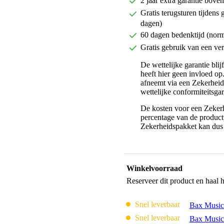
2 jaar extra garantie bov
Gratis terugsturen tijdens 
dagen)
60 dagen bedenktijd (nor
Gratis gebruik van een ver
De wettelijke garantie bli
heeft hier geen invloed op
afneemt via een Zekerhei
wettelijke conformiteitsgar
De kosten voor een Zekerh
percentage van de productp
Zekerheidspakket kan dus 
Winkelvoorraad
Reserveer dit product en haal 
Snel leverbaar
Bax Music
Snel leverbaar
Bax Music