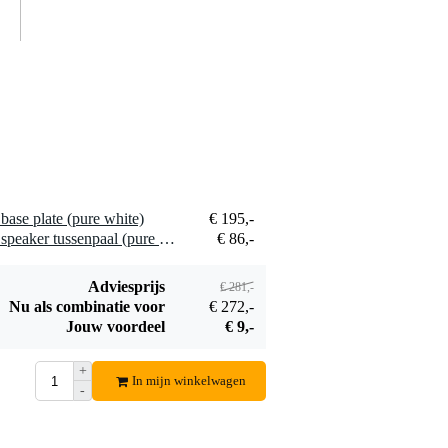
Konig & Meyer
24629 draagtas
€ 31,-
voor base plate
(420 x 420 x 30
Bestel mee
mm)
ase plate (pure white)
€ 195,-
1 x Konig & Meyer 24623 speaker tussenpaal (pure white)
€ 86,-
Adviesprijs
€ 281,-
Nu als combinatie voor
€ 272,-
Jouw voordeel
€ 9,-
+
In mijn winkelwagen
-