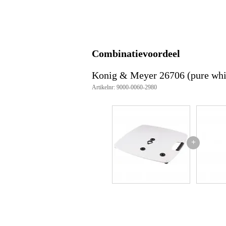
base plate
materiaal: staal
zware, vlak stalen plaat met ha
schroefdraadconnector: M20
kleur: pure white
Combinatievoordeel
afmetingen: 550 x 550 x 27.3 
gewicht: 13.3 kg
Konig & Meyer 26706 (pure whi
Artikelnr: 9000-0060-2980
+