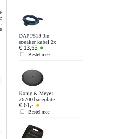
Je ervaring
e
e
.
s
DAP FS18 3m
speaker kabel 2x
€ 13,65
1.5mm
Bestel mee
Verstuur
Konig & Meyer
26700 baseplate
€ 61,-
voor M20-paal
zwart
Bestel mee