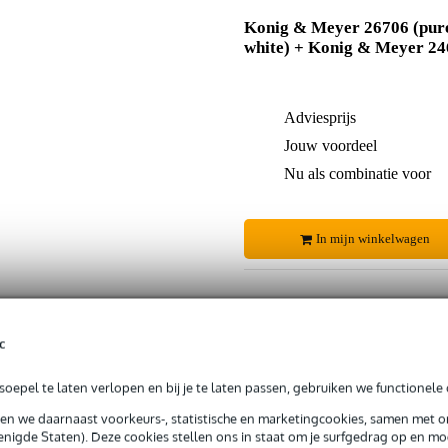
Konig & Meyer 26706 (pur
white) + Konig & Meyer 2
Adviesprijs
Jouw voordeel
Nu als combinatie voor
In mijn winkelwagen
Productinformatie
c
 99,-
3 jaar Bax Music garantie
Grati
oepel te laten verlopen en bij je te laten passen, gebruiken we functionele 
ug' garantie
Laagste-prijs-garantie
Grati
sen we daarnaast voorkeurs-, statistische en marketingcookies, samen met 
nigde Staten). Deze cookies stellen ons in staat om je surfgedrag op en mog