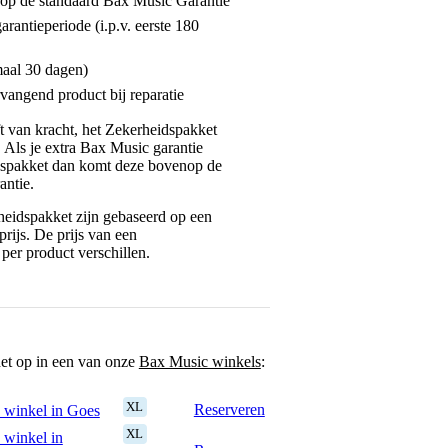
enop de standaard Bax Music Garantie
garantieperiode (i.p.v. eerste 180
maal 30 dagen)
vangend product bij reparatie
jft van kracht, het Zekerheidspakket
. Als je extra Bax Music garantie
dspakket dan komt deze bovenop de
antie.
eidspakket zijn gebaseerd op een
rijs. De prijs van een
per product verschillen.
het op in een van onze
Bax Music winkels
:
XL
Reserveren
 winkel in Goes
XL
 winkel in