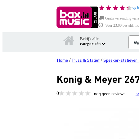
op b
Gratis verzending vana
Voor 23:00 besteld, mo
Bekijk alle
categorieën
Home
Truss & Statief
Speaker-statieven 
/
/
Konig & Meyer 267
0
nog geen reviews
s