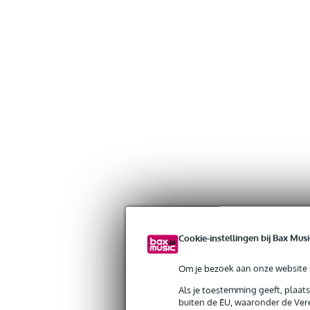
Cookie-instellingen bij Bax Musi
Gratis verzending vanaf €
Om je bezoek aan onze website s
30 dagen 'niet goed geld ter
Als je toestemming geeft, plaat
buiten de EU, waaronder de Vere