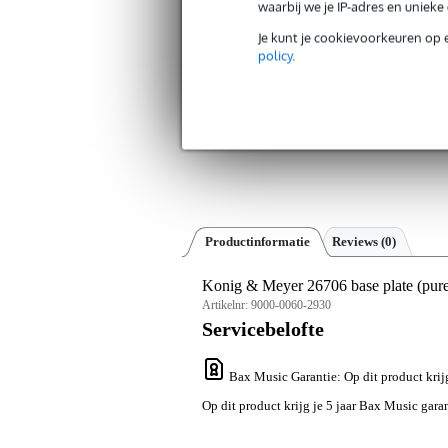
waarbij we je IP-adres en uniek
Je kunt je cookievoorkeuren op 
policy
.
Productinformatie
Reviews
(0)
Konig & Meyer 26706 base plate (pure
Artikelnr:
9000-0060-2930
Servicebelofte
Bax Music Garantie
: Op dit product krij
Op dit product krijg je 5 jaar Bax Music garan