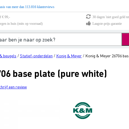
asis van meer dan 113.816 klantreviews
f € 99,-
30 dagen 'niet goed geld te
rgen in huis (mits op voorraad)
Laagste-prijs-garantie
& beugels
Statief-onderdelen
Konig & Meyer
Konig & Meyer 26706 base
/
/
/
06 base plate (pure white)
chrijf een review