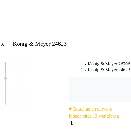
ndvat, kabelmanagement en drie posities om de tussenpaal te monteren
mm
te) + Konig & Meyer 24623
1 x Konig & Meyer 26706 b
Bestel nu en ontvang
binnen circa 13 werkdagen