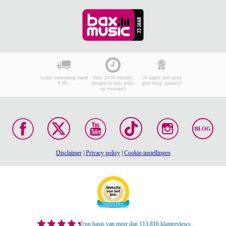
Gratis verzending vanaf
Voor 23:00 besteld,
30 dagen 'niet goed
€ 99,-
morgen in huis (mits
geld terug' garantie!
op voorraad)
BLOG
Disclaimer
|
Privacy policy
|
Cookie-instellingen
op basis van meer dan 113.816 klantreviews