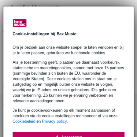
3 jaar Bax Music garantie
Gratis ophalen in de winkel
Cookie-instellingen bij Bax Music
Om je bezoek aan onze website soepel te laten verlopen en bij
Productinformatie
je te laten passen, gebruiken we functionele cookies.
rugleuning voor drumkruk/stoel
Als je toestemming geeft, plaatsen we daarnaast voorkeurs-,
in hoogte en diepte verstelbaar
statistische en marketingcookies, samen met onze 15 partners
(sommige bevinden zich buiten de EU, waaronder de
hoogte: 440 mm
Verenigde Staten). Deze cookies stellen ons in staat om je
surfgedrag op en mogelijk buiten onze website te volgen,
Bekijk alle productspecificaties
waarbij we je IP-adres en unieke gebruikers-ID’s gebruiken
voor herkenning. Zo kunnen we je ervaring verbeteren en
relevante aanbiedingen tonen.
Accessoires (9)
Je kunt je cookievoorkeuren op elk moment aanpassen of
intrekken via de cookie-instellingen rechtsonder of via onze
Cookiebeleid
en
Privacy policy
.
Accepteren