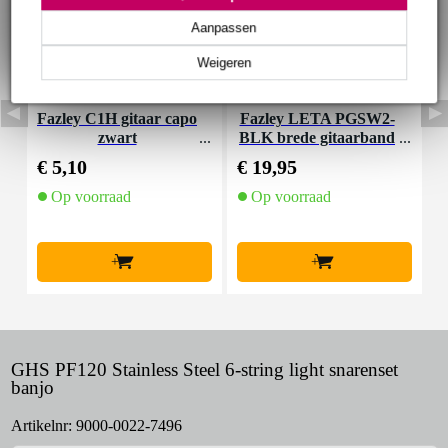
Aanpassen
Weigeren
Fazley C1H gitaar capo
Fazley LETA PGSW2-
zwart
BLK brede gitaarband
C
gevoerd leder zwart
€ 5,10
€ 19,95
€
Op voorraad
Op voorraad
+
+
GHS PF120 Stainless Steel 6-string light snarenset
banjo
Artikelnr:
9000-0022-7496