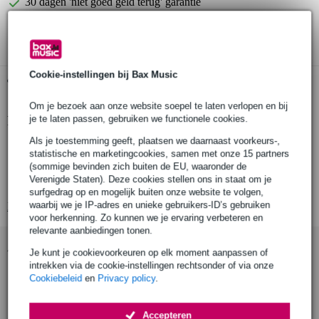
30 dagen 'niet goed geld terug' garantie
3 jaar Bax Music garantie
Cookie-instellingen bij Bax Music
Gratis ophalen in de winkel
Om je bezoek aan onze website soepel te laten verlopen en bij
je te laten passen, gebruiken we functionele cookies.
Productinformatie
Als je toestemming geeft, plaatsen we daarnaast voorkeurs-,
snarenset voor zessnarige banjo
statistische en marketingcookies, samen met onze 15 partners
Stainless Steel
(sommige bevinden zich buiten de EU, waaronder de
Verenigde Staten). Deze cookies stellen ons in staat om je
heldere klank
surfgedrag op en mogelijk buiten onze website te volgen,
waarbij we je IP-adres en unieke gebruikers-ID’s gebruiken
Bekijk alle productspecificaties
voor herkenning. Zo kunnen we je ervaring verbeteren en
relevante aanbiedingen tonen.
Accessoires (10)
Je kunt je cookievoorkeuren op elk moment aanpassen of
intrekken via de cookie-instellingen rechtsonder of via onze
Cookiebeleid
en
Privacy policy
.
Accepteren