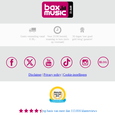
Gratis verzending vanaf
Voor 23:00 besteld,
30 dagen 'niet goed
€ 99,-
maandag in huis (mits
geld terug' garantie!
op voorraad)
BLOG
Disclaimer
|
Privacy policy
|
Cookie-instellingen
op basis van meer dan 113.816 klantreviews