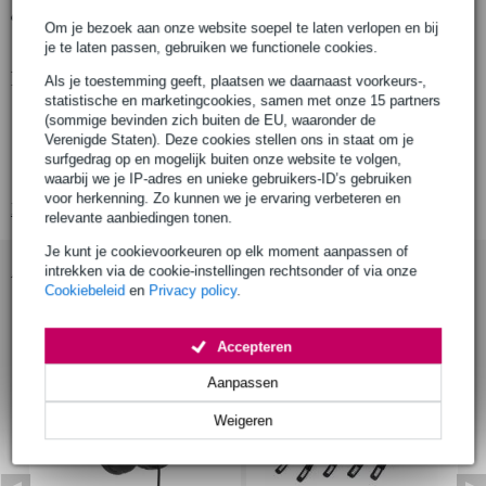
Gratis ophalen in de winkel
Om je bezoek aan onze website soepel te laten verlopen en bij
je te laten passen, gebruiken we functionele cookies.
Productinformatie
Als je toestemming geeft, plaatsen we daarnaast voorkeurs-,
statistische en marketingcookies, samen met onze 15 partners
kabelset
(sommige bevinden zich buiten de EU, waaronder de
Verenigde Staten). Deze cookies stellen ons in staat om je
geschikt voor: SOMA Pulsar-23
surfgedrag op en mogelijk buiten onze website te volgen,
type: klem-kabels
waarbij we je IP-adres en unieke gebruikers-ID’s gebruiken
voor herkenning. Zo kunnen we je ervaring verbeteren en
Bekijk alle productspecificaties
relevante aanbiedingen tonen.
Je kunt je cookievoorkeuren op elk moment aanpassen of
Accessoires (36)
intrekken via de cookie-instellingen rechtsonder of via onze
Cookiebeleid
en
Privacy policy
.
Accepteren
Aanpassen
Weigeren