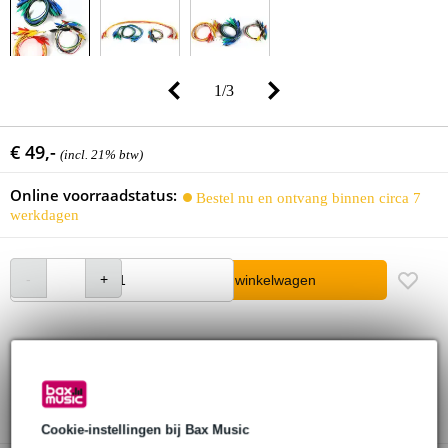
1
/
3
€ 49,-
(incl. 21% btw)
Online voorraadstatus:
Bestel nu en ontvang binnen circa 7
werkdagen
In winkelwagen
30 dagen 'niet goed geld terug' garantie
3 jaar Bax Music garantie
Cookie-instellingen bij Bax Music