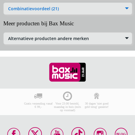
Combinatievoordeel (21)
Meer producten bij Bax Music
Alternatieve producten andere merken
Gratis verzending vanaf
Voor 23:00 besteld,
30 dagen 'niet goed
€ 99,-
maandag in huis (mits
geld terug' garantie!
op voorraad)
BLOG