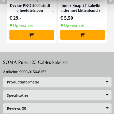
Devine PRO 2000 studi
Innox Snap 27 kabelbi
D
o hoofdtelefoon
nder met klittenband s
mal zwart (10 stuks)
€ 29,-
€ 5,50
€
Op voorraad
Op voorraad
+
+
SOMA Pulsar-23 Cables kabelset
Artikelnr:
9000-0154-8153
Productinformatie
Specificaties
Reviews (0)