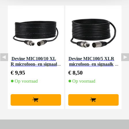
Devine MIC100/10 XL
Devine MIC100/5 XLR
D
R microfoon- en signaal
microfoon- en signaalk
R
kabel 10 meter
abel 5 meter
€ 9,95
€ 8,50
€
Op voorraad
Op voorraad
+
+