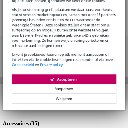
bij je te laten passen, gebruiken we functionele cookies.
16-kanaals mengpaneel
Huur dit product
Als je toestemming geeft, plaatsen we daarnaast voorkeurs-,
10 Mic / 16 Line inputs (8 mono + 4 stereo)
statistische en marketingcookies, samen met onze 15 partners
4 GROUP Buses + 1 Stereo Bus
(sommige bevinden zich buiten de EU, waaronder de
Verenigde Staten). Deze cookies stellen ons in staat om je
Bekijk alle productspecificaties
surfgedrag op en mogelijk buiten onze website te volgen,
waarbij we je IP-adres en unieke gebruikers-ID’s gebruiken
voor herkenning. Zo kunnen we je ervaring verbeteren en
Bekijk ook eens (2)
relevante aanbiedingen tonen.
Je kunt je cookievoorkeuren op elk moment aanpassen of
intrekken via de cookie-instellingen rechtsonder of via onze
Cookiebeleid
en
Privacy policy
.
Accepteren
Aanpassen
Weigeren
Accessoires (35)