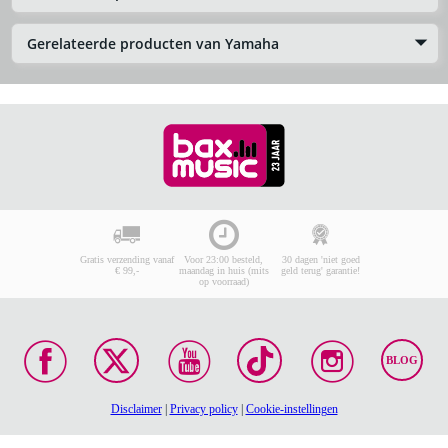
Gerelateerde producten van Yamaha
Gratis verzending vanaf
Voor 23:00 besteld,
30 dagen 'niet goed
€ 99,-
maandag in huis (mits
geld terug' garantie!
op voorraad)
BLOG
Disclaimer
|
Privacy policy
|
Cookie-instellingen