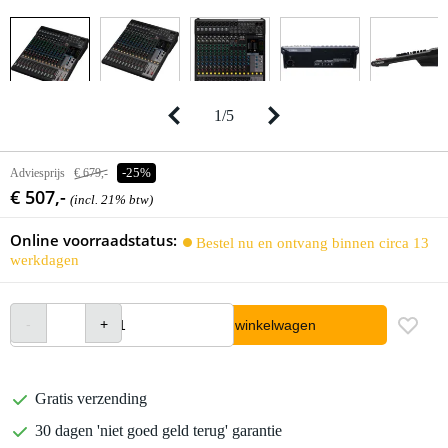
1
/
5
Adviesprijs
€ 679,-
-25%
€ 507,-
(incl. 21% btw)
Online voorraadstatus:
Bestel nu en ontvang binnen circa 13
werkdagen
In winkelwagen
Gratis verzending
30 dagen 'niet goed geld terug' garantie