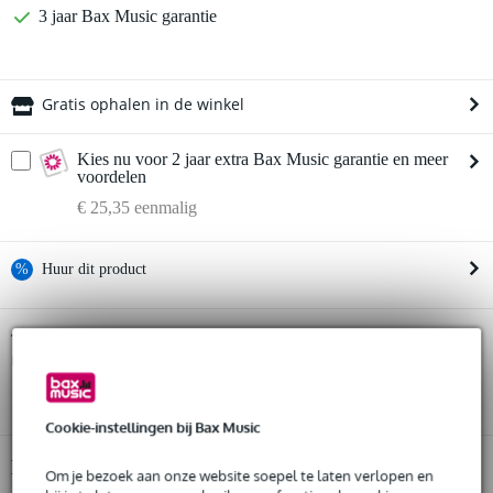
3 jaar Bax Music garantie
Gratis ophalen in de winkel
Kies nu voor 2 jaar extra Bax Music garantie en meer
voordelen
€ 25,35 eenmalig
%
Huur dit product
Huur dit product al vanaf 36 euro per maand
Yamaha MG16X analoog 16-kanaals
Twijfel je of de
mengpaneel
Huur meerdere producten tegelijk: min. € 300,- en max.
bij je past? Doe de check.
€ 2.500,-
Start de check
Gratis
thuisbezorgd of op te halen in de winkel
Al na 4 maanden maandelijks opzegbaar
Cookie-instellingen bij Bax Music
De mogelijkheid om je product(en) met korting te kopen
Snelle vervanging door Bax Music bij een defect
Productinformatie
Om je bezoek aan onze website soepel te laten verlopen en