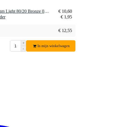
1 x Ernie Ball 2088 Paradigm Light 80/20 Bronze 011 - 052 snarenset
€ 10,60
der
€ 1,95
€ 12,55
+
In mijn winkelwagen
-