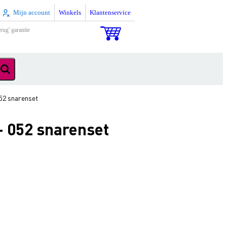
Mijn account
Winkels
Klantenservice
rug' garantie
052 snarenset
- 052 snarenset