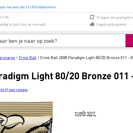
asis van meer dan 113.816 klantreviews
f € 99,-
30 dagen 'niet goed geld te
andag in huis (mits op voorraad)
Laagste-prijs-garantie
arsnaren
Ernie Ball
Ernie Ball 2088 Paradigm Light 80/20 Bronze 011 - 
/
/
radigm Light 80/20 Bronze 011 
chrijf een review