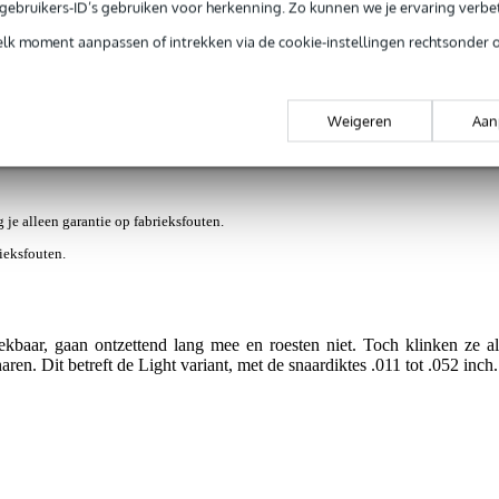
e gebruikers-ID’s gebruiken voor herkenning. Zo kunnen we je ervaring verb
elk moment aanpassen of intrekken via de cookie-instellingen rechtsonder 
ews
(0)
Nieuws en items (1)
Bronze 011 - 052 snarenset
Weigeren
Aan
g je alleen garantie op fabrieksfouten.
rieksfouten.
kbaar, gaan ontzettend lang mee en roesten niet. Toch klinken ze al
en. Dit betreft de Light variant, met de snaardiktes .011 tot .052 inch.