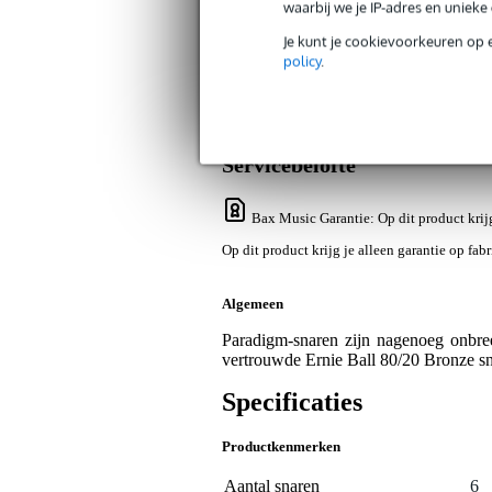
waarbij we je IP-adres en uniek
Je kunt je cookievoorkeuren op 
policy
.
Productinformatie
Video's (3)
Revi
Ernie Ball 2088 Paradigm Light 80/20 
Artikelnr:
9000-0033-1546
Servicebelofte
Bax Music Garantie
: Op dit product krij
Op dit product krijg je alleen garantie op fab
Algemeen
Paradigm-snaren zijn nagenoeg onbree
vertrouwde Ernie Ball 80/20 Bronze snar
Specificaties
Productkenmerken
Aantal snaren
6