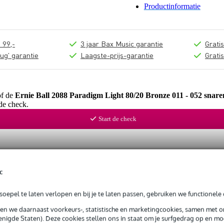
Productinformatie
 99,-
3 jaar Bax Music garantie
Grati
ug' garantie
Laagste-prijs-garantie
Grati
of de
Ernie Ball 2088 Paradigm Light 80/20 Bronze 011 - 052 snare
de check.
Start de check
c
oepel te laten verlopen en bij je te laten passen, gebruiken we functionele 
sen we daarnaast voorkeurs-, statistische en marketingcookies, samen met 
nigde Staten). Deze cookies stellen ons in staat om je surfgedrag op en mog