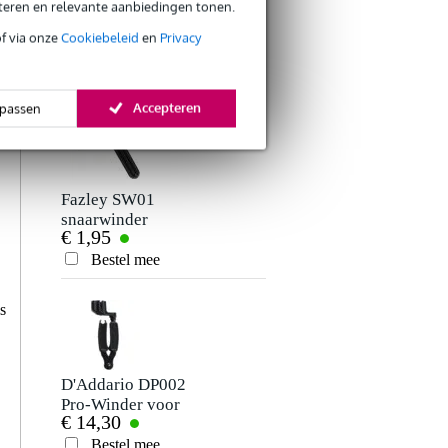
eteren en relevante aanbiedingen tonen.
of via onze
Cookiebeleid
en
Privacy
ANDEREN KOCHTEN OOK
Accepteren
passen
Fazley SW01
snaarwinder
€ 1,95
Bestel mee
s
D'Addario DP002
Pro-Winder voor
€ 14,30
gitaar
Bestel mee