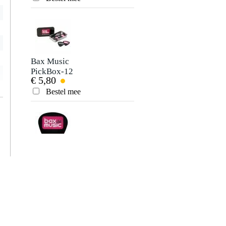
Bax Music
PickBox-12
€ 5,80
plectrumdoosje
met 12 plectrums
Bestel mee
(0.46 mm)
Bax Music
plectrum (los)
€ 2,50
Bestel mee