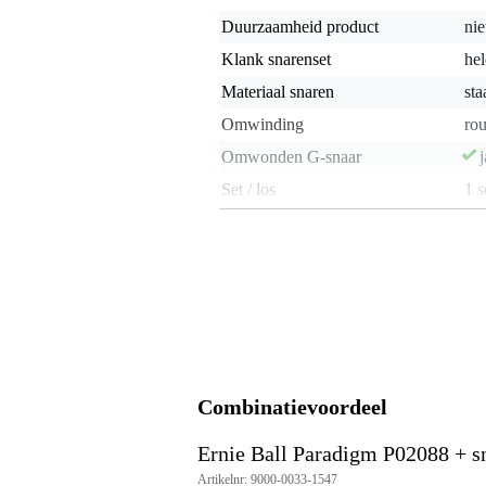
Duurzaamheid product
nie
Klank snarenset
hel
Materiaal snaren
sta
Omwinding
ro
Omwonden G-snaar
j
Set / los
1 s
Snaardikte los
nie
Snaardikte set
.01
Toonhoogte losse snaar
nie
Voorzien van coating
Gewicht en afmetingen inclusief verpakking
Combinatievoordeel
Gewicht
52 
(incl. verpakking)
Afmeting
12,
(incl. verpakking)
Ernie Ball Paradigm P02088 + s
Artikelnr: 9000-0033-1547
Productspecificaties