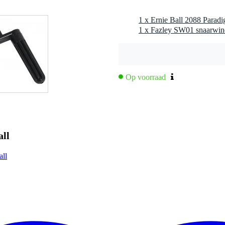
1 x Fazley SW01 snaarwin
ng mee te gaan
lasma-proces
Op voorraad
all
all