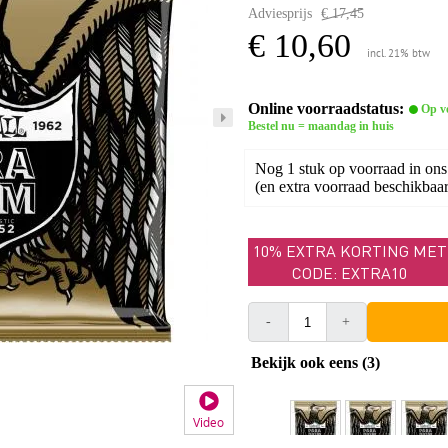
Adviesprijs
€ 17,45
€ 10,60
incl. 21% btw
Online voorraadstatus:
Op v
Bestel nu = maandag in huis
Nog 1 stuk op voorraad in ons
(en extra voorraad beschikbaar 
10% EXTRA KORTING MET
CODE: EXTRA10
-
+
Bekijk ook eens (3)
Video