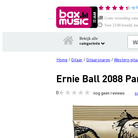
op b
Gratis verzending vana
Voor 23:00 besteld, ma
Bekijk alle
categorieën
Home
Gitaar
Gitaarsnaren
Western gita
/
/
/
Ernie Ball 2088 Pa
0
nog geen reviews
s