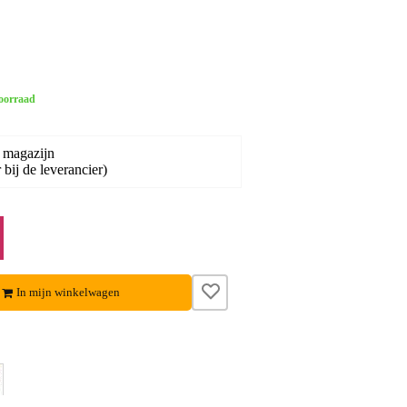
oorraad
 magazijn
bij de leverancier)
In mijn winkelwagen