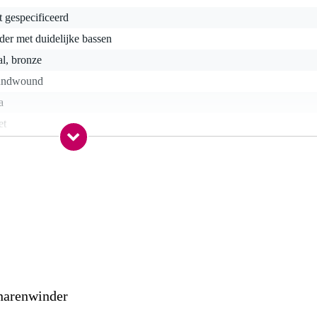
t gespecificeerd
der met duidelijke bassen
al, bronze
undwound
a
et
t van toepassing
1 - .052
t van toepassing
nee
gr
0 x 11,0 x 2,0 cm
narenwinder