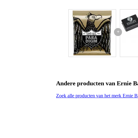
Ernie Ball snarenset
P02088
snarenset voor westerngitaar
gemaakt om niet te breken en la
+
everlast nanobehandeling met p
variant: light
dikte: .011 - .052 inch
Andere producten van Ernie B
Zoek alle producten van het merk Ernie B