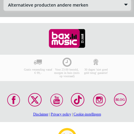
Alternatieve producten andere merken
Gratis verzending vanaf
Voor 23:00 besteld,
30 dagen 'niet goed
€ 99,-
morgen in huis (mits
geld terug' garantie!
op voorraad)
BLOG
Disclaimer
|
Privacy policy
|
Cookie-instellingen