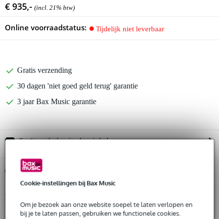
€ 935,-
(incl. 21% btw)
Online voorraadstatus:
Tijdelijk niet leverbaar
Gratis verzending
30 dagen 'niet goed geld terug' garantie
3 jaar Bax Music garantie
Gratis ophalen in de winkel
%
Huur dit product
Cookie-instellingen bij Bax Music
Productinformatie
Huur dit product al vanaf 67 euro per maand
Om je bezoek aan onze website soepel te laten verlopen en
Huur meerdere producten tegelijk: min. € 300,- en max.
bij je te laten passen, gebruiken we functionele cookies.
Bose Sub1