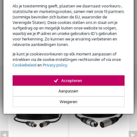
€ 2.500,-
Gratis
actieve bass module
thuisbezorgd of op te halen in de winkel
Als je toestemming geeft, plaatsen we daarnaast voorkeurs-,
Al na 4 maanden maandelijks opzegbaar
statistische en marketingcookies, samen met onze 15 partners
laagste frequentie: 40 Hz
(sommige bevinden zich buiten de EU, waaronder de
De mogelijkheid om je product(en) met korting te kopen
Verenigde Staten). Deze cookies stellen ons in staat om je
Bekijk alle productspecificaties
Snelle vervanging door Bax Music bij een defect
surfgedrag op en mogelijk buiten onze website te volgen,
waarbij we je IP-adres en unieke gebruikers-ID’s gebruiken
Bekijk ook eens (4)
voor herkenning. Zo kunnen we je ervaring verbeteren en
Huur dit product
relevante aanbiedingen tonen.
Je kunt je cookievoorkeuren op elk moment aanpassen of
intrekken via de cookie-instellingen rechtsonder of via onze
Cookiebeleid
en
Privacy policy
.
Accessoires (8)
Accepteren
Aanpassen
Weigeren