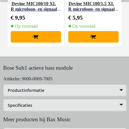
Devine MIC100/10 XL
Devine MIC100/1.5 XL
D
R microfoon- en signaal
R microfoon- en signaal
m
kabel 10 meter
kabel 1.5 meter
€ 9,95
€ 5,95
€
Op voorraad
Op voorraad
+
+
Bose Sub1 actieve bass module
Artikelnr:
9000-0069-7005
Productinformatie
Specificaties
Meer producten bij Bax Music