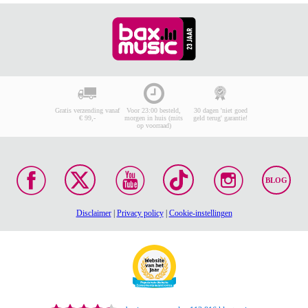
Gratis verzending vanaf
Voor 23:00 besteld,
30 dagen 'niet goed
€ 99,-
morgen in huis (mits
geld terug' garantie!
op voorraad)
BLOG
Disclaimer
|
Privacy policy
|
Cookie-instellingen