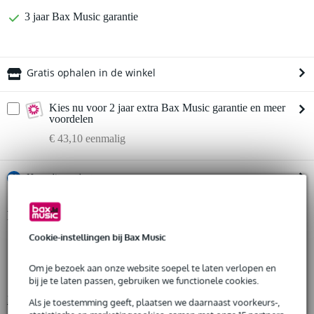
3 jaar Bax Music garantie
Gratis ophalen in de winkel
Kies nu voor 2 jaar extra Bax Music garantie en meer
voordelen
€ 43,10 eenmalig
%
Huur dit product
Productinformatie
Huur dit product al vanaf 62 euro per maand
Huur meerdere producten tegelijk: min. € 300,- en max.
Cookie-instellingen bij Bax Music
Electro-Voice ELX200-18SP
€ 2.500,-
Gratis
actieve 18 inch subwoofer
thuisbezorgd of op te halen in de winkel
Om je bezoek aan onze website soepel te laten verlopen en
Al na 4 maanden maandelijks opzegbaar
woofer: 18 inch
bij je te laten passen, gebruiken we functionele cookies.
De mogelijkheid om je product(en) met korting te kopen
Bekijk alle productspecificaties
Snelle vervanging door Bax Music bij een defect
Als je toestemming geeft, plaatsen we daarnaast voorkeurs-,