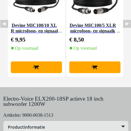
Devine MIC100/10 XL
Devine MIC100/5 XLR
I
R microfoon- en signaal
microfoon- en signaalk
kabel 10 meter
abel 5 meter
€ 9,95
€ 8,50
€
Op voorraad
Op voorraad
+
+
Electro-Voice ELX200-18SP actieve 18 inch
subwoofer 1200W
Artikelnr:
9000-0038-1513
Productinformatie