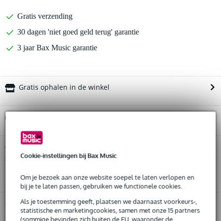
Gratis verzending
30 dagen 'niet goed geld terug' garantie
3 jaar Bax Music garantie
Gratis ophalen in de winkel
%
Huur dit product
Huur dit product al vanaf 95 euro per maand
Devine Onyx 12A zanginstallatie met
Twijfel je of de
Cookie-instellingen bij Bax Music
subwoofer
Huur meerdere producten tegelijk: min. € 300,- en max.
bij je past? Doe de check.
€ 2.500,-
Start de check
Gratis
thuisbezorgd of op te halen in de winkel
Om je bezoek aan onze website soepel te laten verlopen en
Al na 4 maanden maandelijks opzegbaar
bij je te laten passen, gebruiken we functionele cookies.
De mogelijkheid om je product(en) met korting te kopen
Als je toestemming geeft, plaatsen we daarnaast voorkeurs-,
Snelle vervanging door Bax Music bij een defect
Productinformatie
statistische en marketingcookies, samen met onze 15 partners
(sommige bevinden zich buiten de EU, waaronder de