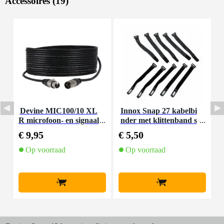
Accessoires (19)
Devine MIC100/10 XL
Innox Snap 27 kabelbi
I
R microfoon- en signaal
nder met klittenband s
kabel 10 meter
mal zwart (10 stuks)
€ 9,95
€ 5,50
€
Op voorraad
Op voorraad
+
+