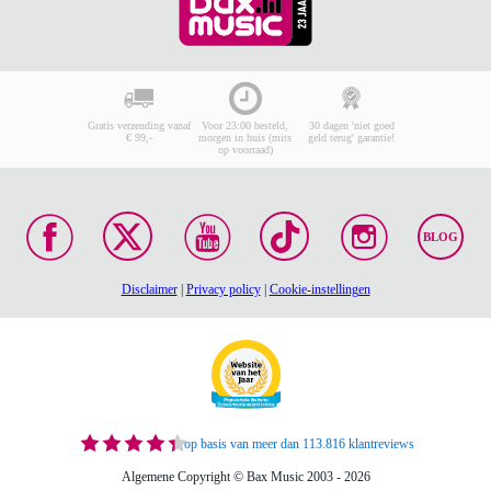
Gratis verzending vanaf
Voor 23:00 besteld,
30 dagen 'niet goed
€ 99,-
morgen in huis (mits
geld terug' garantie!
op voorraad)
BLOG
Disclaimer
|
Privacy policy
|
Cookie-instellingen
op basis van meer dan 113.816 klantreviews
Algemene Copyright © Bax Music 2003 - 2026