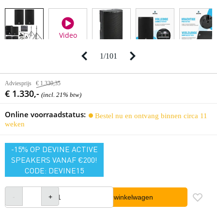
Video
1
/
101
Adviesprijs
€ 1.330,35
€ 1.330,-
(incl. 21% btw)
Online voorraadstatus:
Bestel nu en ontvang binnen circa 11
weken
-15% OP DEVINE ACTIVE
SPEAKERS VANAF €200!
CODE: DEVINE15
In winkelwagen