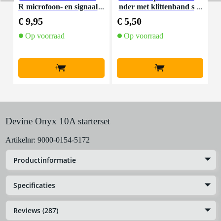
R microfoon- en signaal
nder met klittenband s
kabel 10 meter
mal zwart (10 stuks)
€ 9,95
€ 5,50
€
Op voorraad
Op voorraad
+
+
Devine Onyx 10A starterset
Artikelnr:
9000-0154-5172
Productinformatie
Specificaties
Reviews (287)