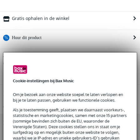
Gratis ophalen in de winkel
%
Huur dit product
Huur dit product al vanaf 52 euro per maand
Devine Onyx 10A starterset
Twijfel je of de
bij je past? Doe
Huur meerdere producten tegelijk: min. € 300,- en max.
de check.
€ 2.500,-
Start de check
Gratis
thuisbezorgd of op te halen in de winkel
Al na 4 maanden maandelijks opzegbaar
Cookie-instellingen bij Bax Music
De mogelijkheid om je product(en) met korting te kopen
Snelle vervanging door Bax Music bij een defect
Productinformatie
Om je bezoek aan onze website soepel te laten verlopen en
bij je te laten passen, gebruiken we functionele cookies.
Bekijk alle productspecificaties
Als je toestemming geeft, plaatsen we daarnaast voorkeurs-,
Huur dit product
statistische en marketingcookies, samen met onze 15 partners
(sommige bevinden zich buiten de EU, waaronder de
Bekijk ook eens (8)
Verenigde Staten). Deze cookies stellen ons in staat om je
surfgedrag op en mogelijk buiten onze website te volgen,
waarbij we je IP-adres en unieke gebruikers-ID’s gebruiken