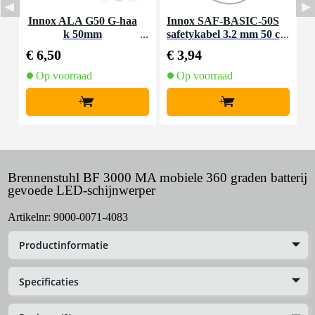
Innox ALA G50 G-haa
Innox SAF-BASIC-50S
P
k 50mm
safetykabel 3.2 mm 50 c
m zilver
€ 6,50
€ 3,94
€
Op voorraad
Op voorraad
+
+
Brennenstuhl BF 3000 MA mobiele 360 graden batterij
gevoede LED-schijnwerper
Artikelnr:
9000-0071-4083
Productinformatie
Specificaties