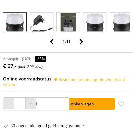
1
/
11
Adviesprijs
€ 103,-
-35%
€ 67,-
(incl. 21% btw)
Online voorraadstatus:
Bestel nu en ontvang binnen circa 4
weken
In winkelwagen
30 dagen 'niet goed geld terug' garantie