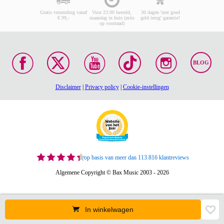
Gratis verzending vanaf
Voor 23:00 besteld,
30 dagen 'niet goed
€ 99,-
maandag in huis (mits
geld terug' garantie!
op voorraad)
BLOG
Disclaimer
|
Privacy policy
|
Cookie-instellingen
op basis van meer dan 113.816 klantreviews
Algemene Copyright © Bax Music 2003 - 2026
In winkelwagen