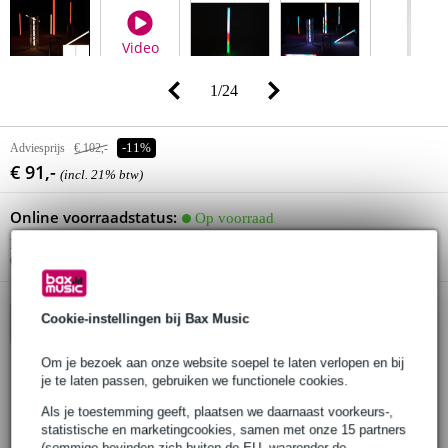
Video
1
/
24
Adviesprijs
€ 102,-
-11%
€ 91,-
(incl. 21% btw)
Online voorraadstatus:
Op voorraad
Nog 19 stuks op voorraad in ons magazijn
(en extra voorraad beschikbaar bij de leverancier)
Cookie-instellingen bij Bax Music
In winkelwagen
Om je bezoek aan onze website soepel te laten verlopen en bij
je te laten passen, gebruiken we functionele cookies.
Bestel nu = dinsdag in huis
Als je toestemming geeft, plaatsen we daarnaast voorkeurs-,
30 dagen 'niet goed geld terug' garantie
statistische en marketingcookies, samen met onze 15 partners
(sommige bevinden zich buiten de EU, waaronder de