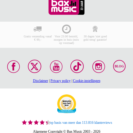
Gratis verzending vanaf
Voor 23:00 besteld,
30 dagen 'niet goed
€ 99,-
morgen in huis (mits
geld terug' garantie!
op voorraad)
BLOG
Disclaimer
|
Privacy policy
|
Cookie-instellingen
op basis van meer dan 113.816 klantreviews
Algemene Copyright © Bax Music 2003 - 2026