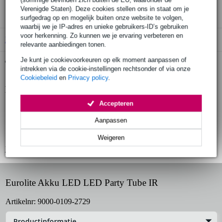
3 jaar Bax Music garantie
Verenigde Staten). Deze cookies stellen ons in staat om je
surfgedrag op en mogelijk buiten onze website te volgen,
waarbij we je IP-adres en unieke gebruikers-ID’s gebruiken
voor herkenning. Zo kunnen we je ervaring verbeteren en
B-Stock
vanaf € 65,00
relevante aanbiedingen tonen.
Je kunt je cookievoorkeuren op elk moment aanpassen of
Gratis ophalen in de winkel
intrekken via de cookie-instellingen rechtsonder of via onze
Cookiebeleid
en
Privacy policy
.
Productinformatie
Accepteren
accu LED tube
IP classificatie: IP20
Aanpassen
voeding: 12.6 V
Weigeren
Bekijk alle productspecificaties
Eurolite Akku LED LED Party Tube IR
Artikelnr:
9000-0109-2729
Productinformatie