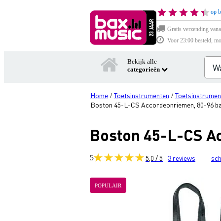
op b
Gratis verzending vana
Voor 23:00 besteld, mo
Bekijk alle
categorieën
Home
Toetsinstrumenten
Toetsinstrumen
/
/
Boston 45-L-CS Accordeonriemen, 80-96 bas
Boston 45-L-CS Ac
5
5,0 / 5
3
reviews
sch
POPULAIR