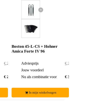
+
Boston 45-L-CS + Hohner
Amica Forte IV 96
€ 2.115,-
Adviesprijs
€ 3.305,-
€ 4,-
Jouw voordeel
€ 4,-
€ 2.111,-
Nu als combinatie voor
€ 3.301,-
In mijn winkelwagen