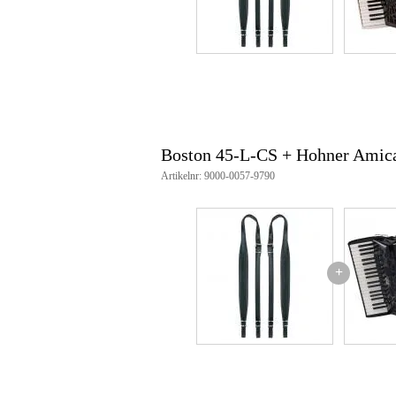
Boston 45-L-CS + Hohner Amica
Artikelnr: 9000-0057-9790
+