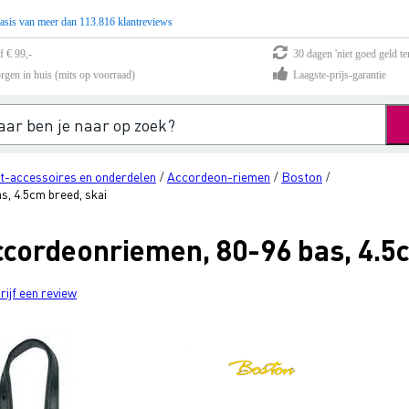
asis van meer dan 113.816 klantreviews
f € 99,-
30 dagen 'niet goed geld te
rgen in huis (mits op voorraad)
Laagste-prijs-garantie
t-accessoires en onderdelen
Accordeon-riemen
Boston
/
/
/
, 4.5cm breed, skai
cordeonriemen, 80-96 bas, 4.5c
rijf een review