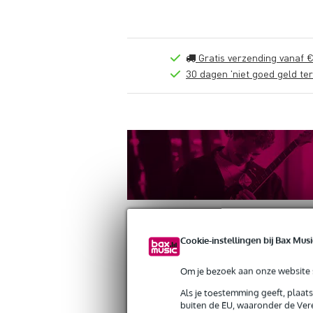
Gratis verzending vanaf €
30 dagen 'niet goed geld ter
Cookie-instellingen bij Bax Musi
Om je bezoek aan onze website s
Productinformatie
Reviews
(3)
Als je toestemming geeft, plaat
Boston 45-L-CS Accordeonriemen, 80-9
buiten de EU, waaronder de Vere