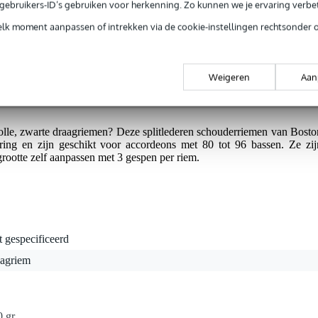
e gebruikers-ID’s gebruiken voor herkenning. Zo kunnen we je ervaring verb
elk moment aanpassen of intrekken via de cookie-instellingen rechtsonder 
g je alleen garantie op fabrieksfouten.
rieksfouten.
Weigeren
Aan
lvolle, zwarte draagriemen? Deze splitlederen schouderriemen van Bosto
ring en zijn geschikt voor accordeons met 80 tot 96 bassen. Ze zij
grootte zelf aanpassen met 3 gespen per riem.
t gespecificeerd
aagriem
0 gr