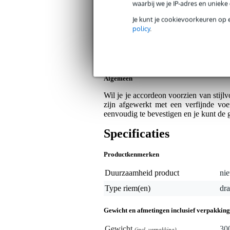
Artikelnr:
9000-0057-9680
waarbij we je IP-adres en uniek
Servicebelofte
Je kunt je cookievoorkeuren op 
policy
.
Bax Music Garantie
: Op dit product krij
Op dit product krijg je alleen garantie op fab
Algemeen
Wil je je accordeon voorzien van stij
zijn afgewerkt met een verfijnde voe
eenvoudig te bevestigen en je kunt de 
Specificaties
Productkenmerken
Duurzaamheid product
nie
Type riem(en)
dr
Gewicht en afmetingen inclusief verpakking
Gewicht
30
(incl. verpakking)