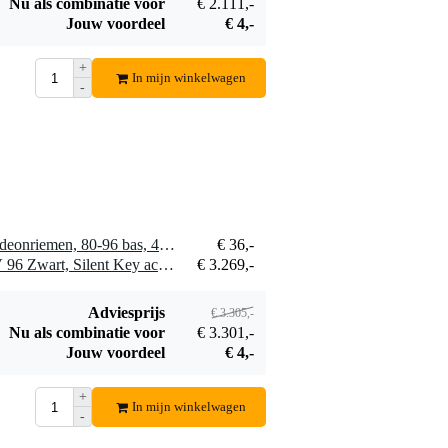
Nu als combinatie voor
€ 2.111,-
Jouw voordeel
€ 4,-
+
In mijn winkelwagen
-
1 x Boston 45-L-CS Accordeonriemen, 80-96 bas, 4.5cm breed, skai
€ 36,-
1 x Hohner Amica Forte IV 96 Zwart, Silent Key accordeon
€ 3.269,-
Adviesprijs
€ 3.305,-
Nu als combinatie voor
€ 3.301,-
Jouw voordeel
€ 4,-
+
In mijn winkelwagen
-