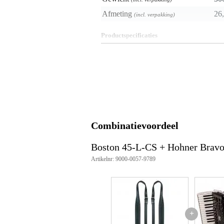
Afmeting
26,
(incl. verpakking)
Productspecificaties
2 schouderriemen voor accorde
geschikt voor accordeons met 8
materiaal: splitleder
voering: skai
kleur: zwart
lengte: 92-97 x 4.5cm
Combinatievoordeel
Boston 45-L-CS + Hohner Bravo 
Artikelnr: 9000-0057-9789
+