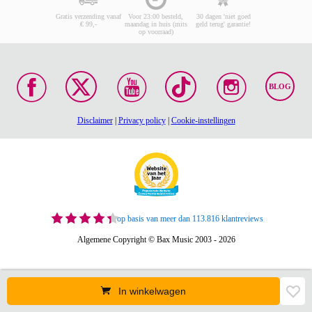
Gratis verzending vanaf
Voor 23:00 besteld,
30 dagen 'niet goed
€ 99,-
maandag in huis (mits
geld terug' garantie!
op voorraad)
BLOG
Disclaimer
|
Privacy policy
|
Cookie-instellingen
op basis van meer dan 113.816 klantreviews
Algemene Copyright © Bax Music 2003 - 2026
In winkelwagen