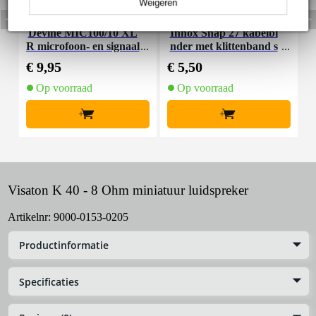
Weigeren
Devine MIC100/10 XL
Innox Snap 27 kabelbi
R microfoon- en signaal
nder met klittenband s
K
kabel 10 meter
mal zwart (10 stuks)
€ 9,95
€ 5,50
€
Op voorraad
Op voorraad
+
+
Visaton K 40 - 8 Ohm miniatuur luidspreker
Artikelnr:
9000-0153-0205
Productinformatie
Specificaties