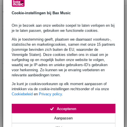
Gratis ophalen in de winkel
Cookie-instellingen bij Bax Music
Om je bezoek aan onze website soepel te laten verlopen en bij
Productinformatie
je te laten passen, gebruiken we functionele cookies.
rms vermogen: 1 W
Als je toestemming geeft, plaatsen we daarnaast voorkeurs-,
statistische en marketingcookies, samen met onze 15 partners
piekvermogen: 2 W
(sommige bevinden zich buiten de EU, waaronder de
nominale impedantie: 8 Ohm
Verenigde Staten). Deze cookies stellen ons in staat om je
surfgedrag op en mogelijk buiten onze website te volgen,
Bekijk alle productspecificaties
waarbij we je IP-adres en unieke gebruikers-ID’s gebruiken
voor herkenning. Zo kunnen we je ervaring verbeteren en
relevante aanbiedingen tonen.
Accessoires (7)
Je kunt je cookievoorkeuren op elk moment aanpassen of
intrekken via de cookie-instellingen rechtsonder of via onze
Cookiebeleid
en
Privacy policy
.
Accepteren
Aanpassen