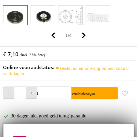
1
/
4
€ 7,10
(incl. 21% btw)
Online voorraadstatus:
Bestel nu en ontvang binnen circa 6
werkdagen
In winkelwagen
30 dagen 'niet goed geld terug' garantie
3 jaar Bax Music garantie