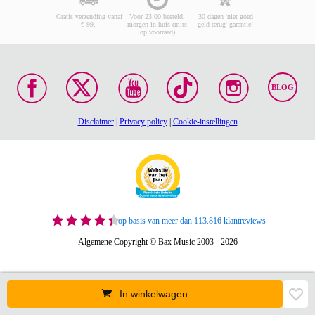
Gratis verzending vanaf
Voor 23:00 besteld,
30 dagen 'niet goed
€ 99,-
morgen in huis (mits
geld terug' garantie!
op voorraad)
BLOG
Disclaimer
|
Privacy policy
|
Cookie-instellingen
op basis van meer dan 113.816 klantreviews
Algemene Copyright © Bax Music 2003 - 2026
In winkelwagen