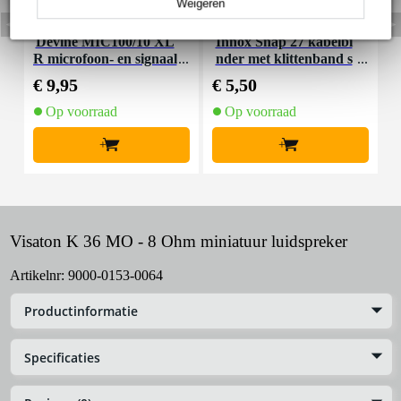
Weigeren
Devine MIC100/10 XL
Innox Snap 27 kabelbi
R microfoon- en signaal
nder met klittenband s
K
kabel 10 meter
mal zwart (10 stuks)
€ 9,95
€ 5,50
€
Op voorraad
Op voorraad
+
+
Visaton K 36 MO - 8 Ohm miniatuur luidspreker
Artikelnr:
9000-0153-0064
Productinformatie
Specificaties