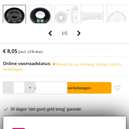
1
/
5
€ 8,05
(incl. 21% btw)
Online voorraadstatus:
Bestel nu en ontvang binnen circa 6
werkdagen
In winkelwagen
30 dagen 'niet goed geld terug' garantie
3 jaar Bax Music garantie