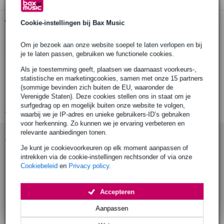
Gratis ophalen in de winkel
Cookie-instellingen bij Bax Music
Om je bezoek aan onze website soepel te laten verlopen en bij
Productinformatie
je te laten passen, gebruiken we functionele cookies.
nominaal vermogen: 1 W
Als je toestemming geeft, plaatsen we daarnaast voorkeurs-,
statistische en marketingcookies, samen met onze 15 partners
piekvermogen: 2 W
(sommige bevinden zich buiten de EU, waaronder de
nominale impedantie: 8 Ohm
Verenigde Staten). Deze cookies stellen ons in staat om je
surfgedrag op en mogelijk buiten onze website te volgen,
Bekijk alle productspecificaties
waarbij we je IP-adres en unieke gebruikers-ID’s gebruiken
voor herkenning. Zo kunnen we je ervaring verbeteren en
relevante aanbiedingen tonen.
Accessoires (7)
Je kunt je cookievoorkeuren op elk moment aanpassen of
intrekken via de cookie-instellingen rechtsonder of via onze
Cookiebeleid
en
Privacy policy
.
Accepteren
Aanpassen