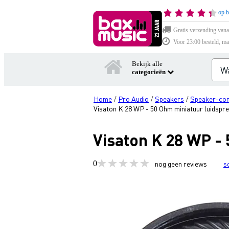
op b
Gratis verzending vana
Voor 23:00 besteld, ma
Bekijk alle
categorieën
Home
Pro Audio
Speakers
Speaker-co
/
/
/
Visaton K 28 WP - 50 Ohm miniatuur luidspr
Visaton K 28 WP -
0
nog geen reviews
s