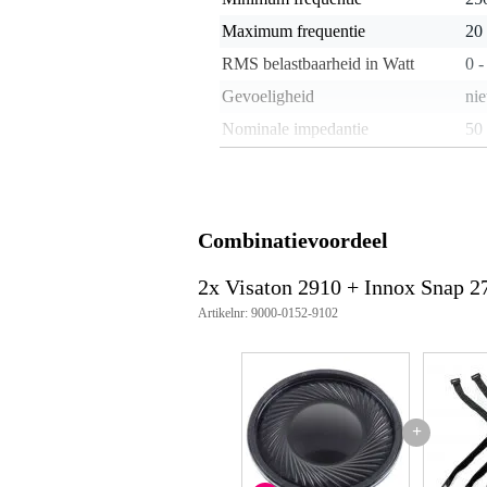
Maximum frequentie
20
RMS belastbaarheid in Watt
0 -
Gevoeligheid
nie
Nominale impedantie
50
Gewicht per luidspreker
< 
Inbouw diepte
nie
Type magneet
nie
Combinatievoordeel
Gewicht en afmetingen inclusief verpakking
2x Visaton 2910 + Innox Snap 2
Gewicht
7 g
Artikelnr: 9000-0152-9102
(incl. verpakking)
Afmeting
10,
(incl. verpakking)
Productspecificaties
rms: 1 W
+
max. vermogen: 2 W
nominale impedantie: 50 Ohm
frequentierespons: 300 – 20000