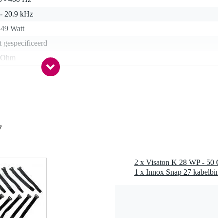
 - 20.9 kHz
 49 Watt
t gespecificeerd
 Ohm
1 kg
t gespecificeerd
t gespecificeerd
7
r
0 x 5,0 x 2,0 cm
2 x Visaton K 28 WP - 50 
 Hz