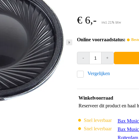
€ 6,-
incl. 21% btw
Online voorraadstatus:
Best
-
+
Vergelijken
Winkelvoorraad
Reserveer dit product en haal 
Snel leverbaar
Bax Music
Snel leverbaar
Bax Music
Rotterdam