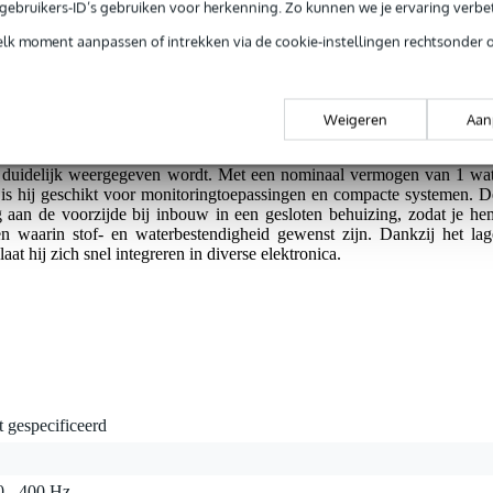
vocht, geschikt voor gebruik in minder ideale omgevingen.
e gebruikers-ID’s gebruiken voor herkenning. Zo kunnen we je ervaring verb
n hogere impedantie gewenst
elk moment aanpassen of intrekken via de cookie-instellingen rechtsonder 
compacte luidspreker met een diameter van slechts 2.8 cm, speciaa
Weigeren
Aan
 elektronische apparaten waar geluidskwaliteit niet mag ontbreken. Dez
Mylar membraan en levert een gebalanceerde frequentierespons van 30
d duidelijk weergegeven wordt. Met een nominaal vermogen van 1 wat
 is hij geschikt voor monitoringtoepassingen en compacte systemen. D
aan de voorzijde bij inbouw in een gesloten behuizing, zodat je he
en waarin stof- en waterbestendigheid gewenst zijn. Dankzij het lag
at hij zich snel integreren in diverse elektronica.
t gespecificeerd
0 - 400 Hz