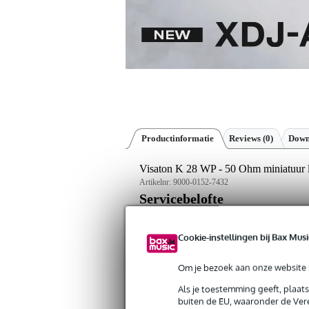
Productinformatie
Reviews
(0)
Down
Visaton K 28 WP - 50 Ohm miniatuur l
Artikelnr:
9000-0152-7432
Servicebelofte
Bax Music Garantie
: Op dit product kri
Cookie-instellingen bij Bax Musi
Op dit product krijg je 3 jaar Bax Music Gara
Om je bezoek aan onze website s
Plus- en minpunten
Als je toestemming geeft, plaat
Past makkelijk in kleine behuizin
buiten de EU, waaronder de Vere