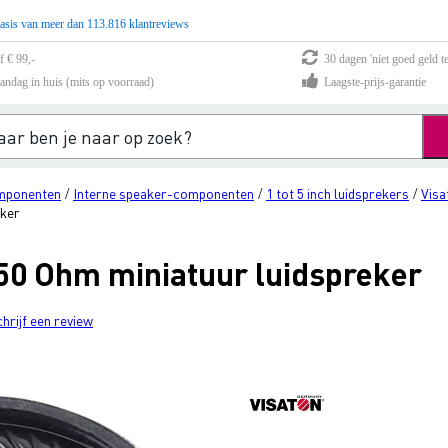
asis van meer dan 113.816 klantreviews
f € 99,-
30 dagen 'niet goed geld te
andag in huis (mits op voorraad)
Laagste-prijs-garantie
mponenten
Interne speaker-componenten
1 tot 5 inch luidsprekers
Visa
/
/
/
eker
 50 Ohm miniatuur luidspreker
chrijf een review