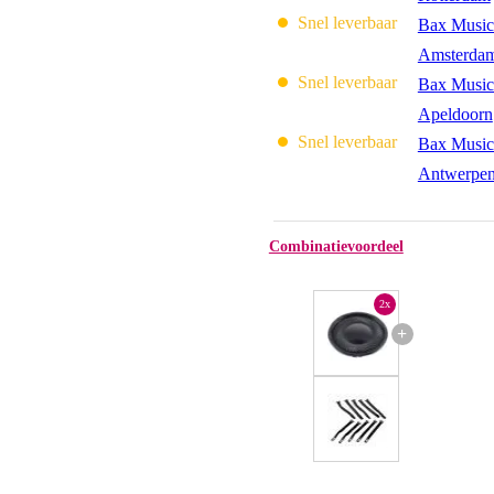
Snel leverbaar
Bax Music
Amsterda
Snel leverbaar
Bax Music
Apeldoorn
Snel leverbaar
Bax Music
Antwerpe
Combinatievoordeel
2x
+