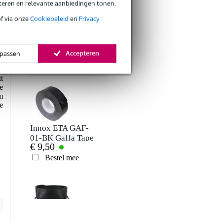
eteren en relevante aanbiedingen tonen.
of via onze
Cookiebeleid
en
Privacy
Innox Snap 27
kabelbinder met
l
Accepteren
passen
€ 5,50
klittenband smal
e
zwart (10 stuks)
Bestel mee
0
Verstuur
t
e
m
e
Innox ETA GAF-
01-BK Gaffa Tape
€ 9,50
50 mm x 50 m
zwart
Bestel mee
Devine SPE25/10