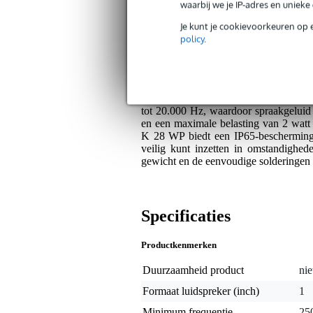
Beter bestand tegen spatwater en 
waarbij we je IP-adres en uniek
Handig voor toepassingen waar ee
Je kunt je cookievoorkeuren op 
policy
.
Algemeen
De Visaton K 28 WP - 50 Ohm is een 
ontwikkeld voor gebruik in zeer kleine
miniatuur speaker beschikt over een 
tot 20.000 Hz, waardoor spraakgelui
en een maximale belasting van 2 watt
K 28 WP biedt een IP65-bescherming 
veilig kunt inzetten in omstandighed
gewicht en de eenvoudige solderingen la
Specificaties
Productkenmerken
Duurzaamheid product
nie
Formaat luidspreker (inch)
1
Minimum frequentie
25