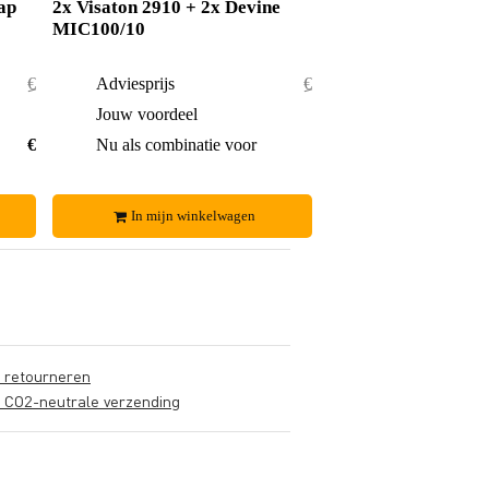
ap
2x Visaton 2910 + 2x Devine
MIC100/10
€ 17,50
Adviesprijs
€ 31,90
€ 1,70
Jouw voordeel
€ 2,90
€ 15,80
Nu als combinatie voor
€ 29,-
In mijn winkelwagen
s retourneren
s CO2-neutrale verzending