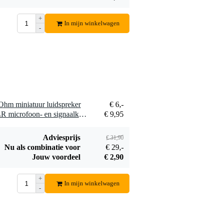
+
In mijn winkelwagen
-
Ohm miniatuur luidspreker
€ 6,-
2 x Devine MIC100/10 XLR microfoon- en signaalkabel 10 meter
€ 9,95
Adviesprijs
€ 31,90
Nu als combinatie voor
€ 29,-
Jouw voordeel
€ 2,90
+
In mijn winkelwagen
-