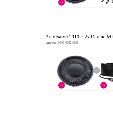
2x
gevoeligheid: 75 dB (1 W/1 m)
resonantiefrequentie: 600 Hz
voice coil diameter: 13.5 mm
spreekspoel lengte: 2 mm
cutout diameter: 24 mm
netto gewicht: 0.007 kg
aansluitingen: soldeerverbindin
2x Visaton 2910 + 2x Devine M
ip beschermingsklasse: IP65
bedrijfstemperatuur: −40 – 70 °
Artikelnr: 9000-0152-9103
membraanmateriaal: kunststof (
nominale diameter: 2.8 cm (1.1 
+
2x
2x