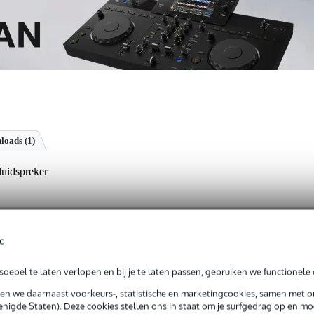
loads (1)
uidspreker
jg je 3 jaar Bax Music Garantie.
c
ntie.
oepel te laten verlopen en bij je te laten passen, gebruiken we functionele 
sen we daarnaast voorkeurs-, statistische en marketingcookies, samen met 
gen en compacte elektronica-projecten.
nigde Staten). Deze cookies stellen ons in staat om je surfgedrag op en mog