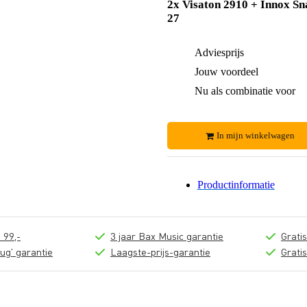
2x Visaton 2910 + Innox Sn
27
Adviesprijs
Jouw voordeel
Nu als combinatie voor
In mijn winkelwagen
Productinformatie
 99,-
3 jaar Bax Music garantie
Grati
ug' garantie
Laagste-prijs-garantie
Grati