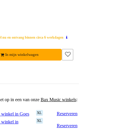
el nu en ontvang binnen circa 6 werkdagen
In mijn winkelwagen
het op in een van onze
Bax Music winkels
:
XL
Reserveren
 winkel in Goes
XL
 winkel in
Reserveren