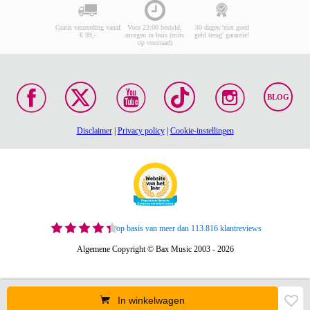
Gratis verzending vanaf
Voor 23:00 besteld,
30 dagen 'niet goed
€ 99,-
morgen in huis (mits
geld terug' garantie!
op voorraad)
BLOG
Disclaimer
|
Privacy policy
|
Cookie-instellingen
op basis van meer dan 113.816 klantreviews
Algemene Copyright © Bax Music 2003 - 2026
In winkelwagen