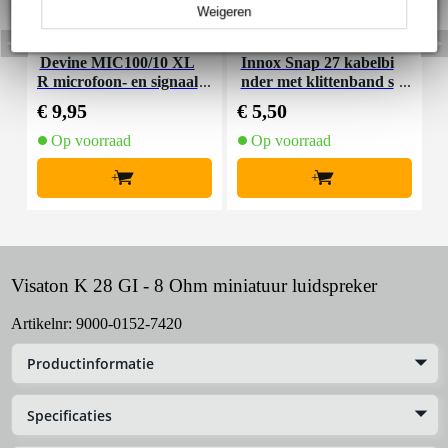
Weigeren
Devine MIC100/10 XL
Innox Snap 27 kabelbi
R microfoon- en signaal
nder met klittenband s
K
kabel 10 meter
mal zwart (10 stuks)
€ 9,95
€ 5,50
€
Op voorraad
Op voorraad
+
+
Visaton K 28 GI - 8 Ohm miniatuur luidspreker
Artikelnr:
9000-0152-7420
Productinformatie
Specificaties