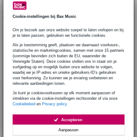
Cookie-instellingen bij Bax Music
Gratis ophalen in de winkel
Om je bezoek aan onze website soepel te laten verlopen en bij
Productinformatie
je te laten passen, gebruiken we functionele cookies.
Als je toestemming geeft, plaatsen we daarnaast voorkeurs-,
rms-vermogen: 0.5 W
statistische en marketingcookies, samen met onze 15 partners
nominale impedantie: 8 Ohm
(sommige bevinden zich buiten de EU, waaronder de
Verenigde Staten). Deze cookies stellen ons in staat om je
frequentierespons: 450 – 7000 Hz
surfgedrag op en mogelijk buiten onze website te volgen,
Bekijk alle productspecificaties
waarbij we je IP-adres en unieke gebruikers-ID’s gebruiken
voor herkenning. Zo kunnen we je ervaring verbeteren en
relevante aanbiedingen tonen.
Accessoires (7)
Je kunt je cookievoorkeuren op elk moment aanpassen of
intrekken via de cookie-instellingen rechtsonder of via onze
Cookiebeleid
en
Privacy policy
.
Accepteren
Aanpassen