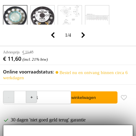
1
/
4
Adviesprijs
€ 11,65
€ 11,60
(incl. 21% btw)
Online voorraadstatus:
Bestel nu en ontvang binnen circa 6
werkdagen
In winkelwagen
30 dagen 'niet goed geld terug' garantie
3 jaar Bax Music garantie