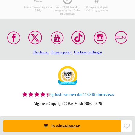
Gratis verzending vanaf
Voor 23:00 besteld,
30 dagen 'niet goed
€ 99,-
morgen in huis (mits
geld terug' garantie!
op voorraad)
BLOG
Disclaimer
|
Privacy policy
|
Cookie-instellingen
op basis van meer dan 113.816 klantreviews
Algemene Copyright © Bax Music 2003 - 2026
In winkelwagen