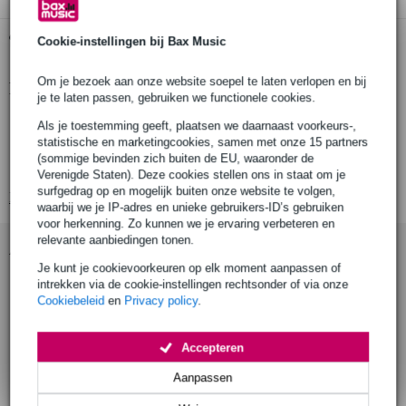
Gratis ophalen in de winkel
Cookie-instellingen bij Bax Music
Om je bezoek aan onze website soepel te laten verlopen en bij
Productinformatie
je te laten passen, gebruiken we functionele cookies.
rms-vermogen: 0.5 W
Als je toestemming geeft, plaatsen we daarnaast voorkeurs-,
statistische en marketingcookies, samen met onze 15 partners
piekvermogen: 1 W
(sommige bevinden zich buiten de EU, waaronder de
nominale impedantie: 8 Ohm
Verenigde Staten). Deze cookies stellen ons in staat om je
surfgedrag op en mogelijk buiten onze website te volgen,
Bekijk alle productspecificaties
waarbij we je IP-adres en unieke gebruikers-ID’s gebruiken
voor herkenning. Zo kunnen we je ervaring verbeteren en
relevante aanbiedingen tonen.
Accessoires (7)
Je kunt je cookievoorkeuren op elk moment aanpassen of
intrekken via de cookie-instellingen rechtsonder of via onze
Cookiebeleid
en
Privacy policy
.
Accepteren
Aanpassen