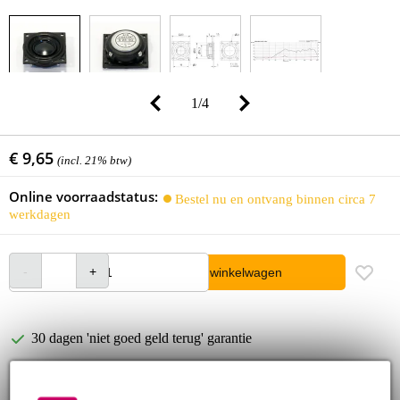
1
/
4
€ 9,65
(incl. 21% btw)
Online voorraadstatus:
Bestel nu en ontvang binnen circa 7
werkdagen
In winkelwagen
30 dagen 'niet goed geld terug' garantie
3 jaar Bax Music garantie