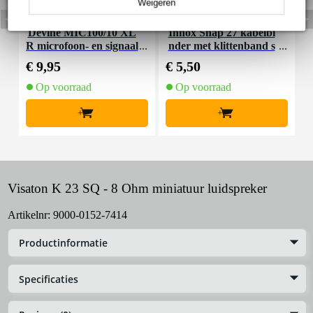
Weigeren
Devine MIC100/10 XL
Innox Snap 27 kabelbi
R microfoon- en signaal
nder met klittenband s
K
kabel 10 meter
mal zwart (10 stuks)
€ 9,95
€ 5,50
€
Op voorraad
Op voorraad
+
+
Visaton K 23 SQ - 8 Ohm miniatuur luidspreker
Artikelnr:
9000-0152-7414
Productinformatie
Specificaties